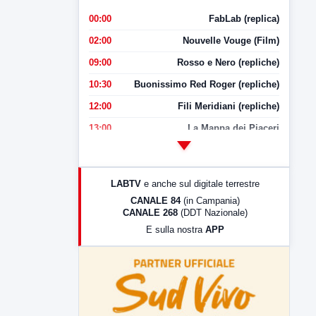
00:00
FabLab (replica)
02:00
Nouvelle Vouge (Film)
09:00
Rosso e Nero (repliche)
10:30
Buonissimo Red Roger (repliche)
12:00
Fili Meridiani (repliche)
13:00
La Mappa dei Piaceri
14:00
LabNews
17:00
LabNews (replica)
LABTV
e anche sul digitale terrestre
18:30
Di Faccia e di Profilo (repliche)
CANALE 84
(in Campania)
CANALE 268
(DDT Nazionale)
19:30
LabNews (Diretta)
E sulla nostra
APP
21:00
Free Sport
23:00
LabNews (replica)