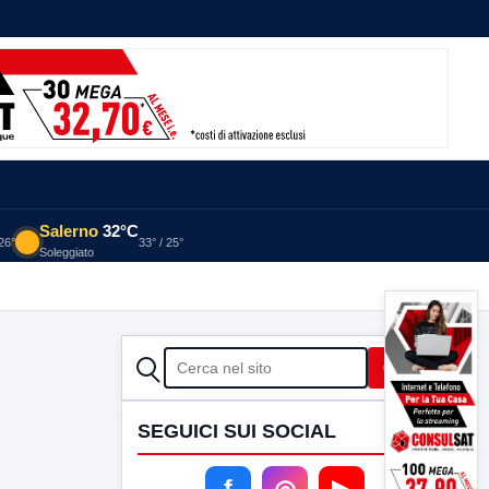
Salerno
32°C
 26°
33° / 25°
Soleggiato
CERCA
Cerca
SEGUICI SUI SOCIAL
f
◎
▶