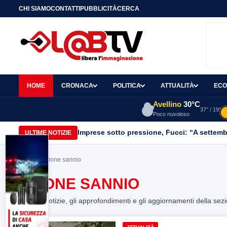
CHI SIAMO
CONTATTI
PUBBLICITÀ
CERCA
HOME
CRONACA
POLITICA
ATTUALITÀ
ECO
Avellino
30°C
37° / 19°
Poco nuvoloso
Imprese sotto pressione, Fucci: “A settemb
ULTIME NOTIZIE
Home
> azione sannio
AZIONE SANNIO
Tutte le notizie, gli approfondimenti e gli aggiornamenti della sez