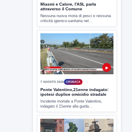
▶
7 AGOSTO 2026
ATTUALITÀ
Miasmi e Calore, l'ASL parla
attraverso il Comune
Nessuna nuova moria di pesci e nessuna
criticità igienico-sanitaria nel...
▶
7 AGOSTO 2026
CRONACA
Ponte Valentino,21enne indagato:
ipotesi duplice omicidio stradale
Incidente mortale a Ponte Valentino,
indagato il 21enne alla guida...