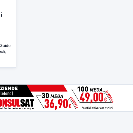
i
 Guido
oli,