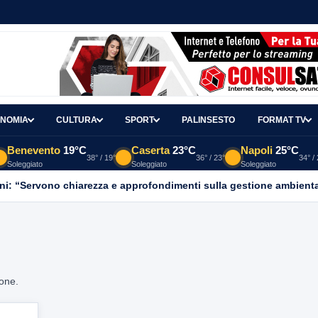
NOMIA
CULTURA
SPORT
PALINSESTO
FORMAT TV
Benevento
19°C
Caserta
23°C
Napoli
25°C
38° / 19°
36° / 23°
34° /
Soleggiato
Soleggiato
Soleggiato
ni: “Servono chiarezza e approfondimenti sulla gestione ambient
ione.