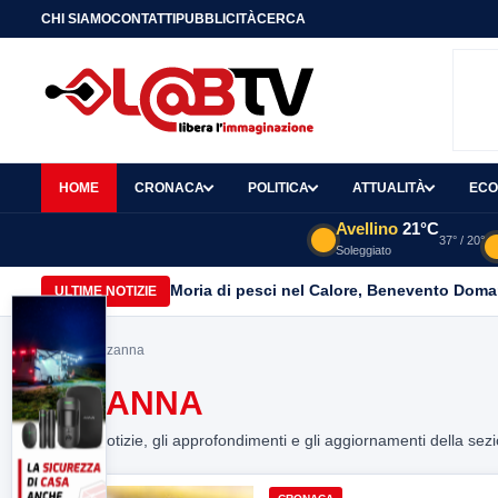
CHI SIAMO
CONTATTI
PUBBLICITÀ
CERCA
HOME
CRONACA
POLITICA
ATTUALITÀ
ECO
Avellino
21°C
37° / 20°
Soleggiato
Moria di pesci nel Calore, Benevento Doma
ULTIME NOTIZIE
Home
> azzanna
AZZANNA
Tutte le notizie, gli approfondimenti e gli aggiornamenti della sez