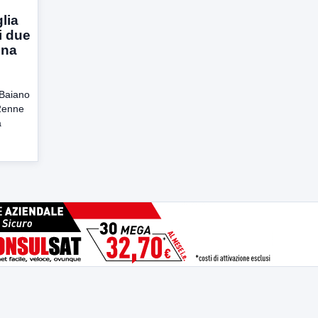
glia
 i due
ona
 Baiano
2enne
a