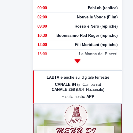
00:00
FabLab (replica)
02:00
Nouvelle Vouge (Film)
09:00
Rosso e Nero (repliche)
10:30
Buonissimo Red Roger (repliche)
12:00
Fili Meridiani (repliche)
13:00
La Mappa dei Piaceri
14:00
LabNews
17:00
LabNews (replica)
LABTV
e anche sul digitale terrestre
18:30
Di Faccia e di Profilo (repliche)
CANALE 84
(in Campania)
CANALE 268
(DDT Nazionale)
19:30
LabNews (Diretta)
E sulla nostra
APP
21:00
Free Sport
23:00
LabNews (replica)