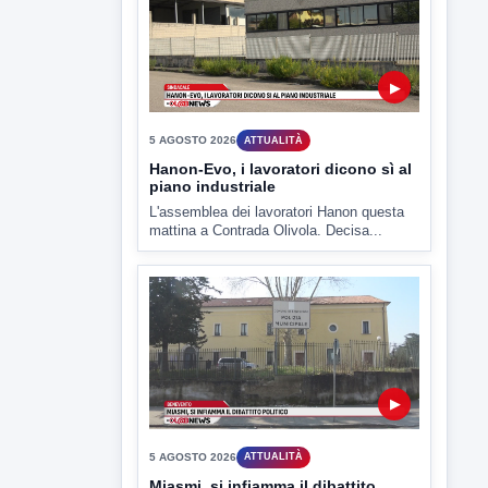
mattina a Contrada Olivola. Decisa...
▶
5 AGOSTO 2026
ATTUALITÀ
Miasmi, si infiamma il dibattito
politico
lL caso dei miasmi a Ponte Valentino
approda anche nel...