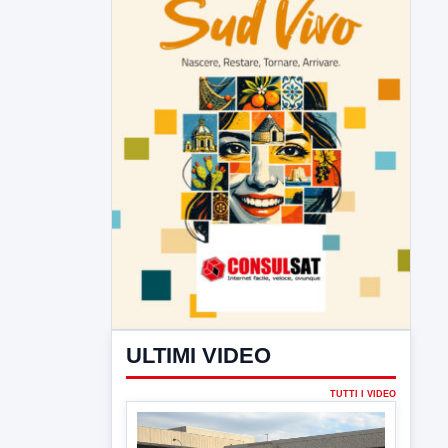
ULTIMI VIDEO
TUTTI I VIDEO
▶
5 AGOSTO 2026
ATTUALITÀ
Hanon-Evo, i lavoratori dicono sì al
piano industriale
L'assemblea dei lavoratori Hanon questa