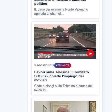
▶
5 AGOSTO 2026
ATTUALITÀ
Lavori sulla Telesina il Comitato
SOS 372 chiede l'impiego dei
movieri
Code e disagi sulla Telesina a causa dei
lavori in...
▶
5 AGOSTO 2026
ATTUALITÀ
Sannio acque nelle mani di ACEA
Sannio Acque prende forma: costituita
ufficialmente la società per la...