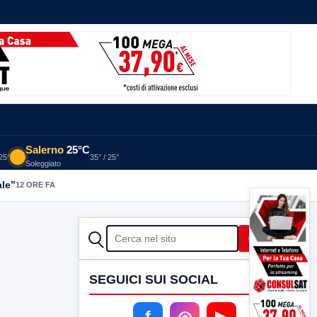
Salerno
25°C
 25°
35° / 25°
Soleggiato
ale”
12 ORE FA
CERCA
Cerca
SEGUICI SUI SOCIAL
f
◎
▶