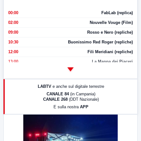
00:00
FabLab (replica)
02:00
Nouvelle Vouge (Film)
09:00
Rosso e Nero (repliche)
10:30
Buonissimo Red Roger (repliche)
12:00
Fili Meridiani (repliche)
13:00
La Mappa dei Piaceri
14:00
LabNews
17:00
LabNews (replica)
LABTV
e anche sul digitale terrestre
18:30
Di Faccia e di Profilo (repliche)
CANALE 84
(in Campania)
CANALE 268
(DDT Nazionale)
19:30
LabNews (Diretta)
E sulla nostra
APP
21:00
Free Sport
23:00
LabNews (replica)