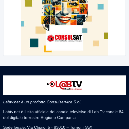
Labtv.net è un prodotto Consulservice S.r.l.
Labtv.net è il sito ufficiale del canale televisivo di Lab Tv canale 84
del digitale terrestre Regione Campania
Sede legale: Via Chiaio, 5 - 83010 – Torrioni (AV)