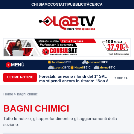
CHI SIAMO
CONTATTI
PUBBLICITÀ
CERCA
Avellino
36°C
Benevento
38°C
MENÙ
+
Caserta
36°C
Napoli
35°C
Salerno
35°C
Forestali, arrivano i fondi del 1° SAL
ULTIME NOTIZIE
7 ORE FA
ma stipendi ancora in ritardo: “Non è
più sostenibile”
Home
> bagni chimici
BAGNI CHIMICI
Tutte le notizie, gli approfondimenti e gli aggiornamenti della
sezione.