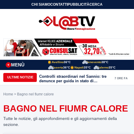
CHI SIAMO
CONTATTI
PUBBLICITÀ
CERCA
Avellino
36°C
Benevento
38°C
MENÙ
+
Caserta
36°C
Napoli
35°C
Salerno
35°C
Controlli straordinari nel Sannio: tre
ULTIME NOTIZIE
7 ORE FA
denunce per guida in stato di
ebbrezza, un arresto e 1.500 kg di
conserve sequestrate
Home
> Bagno nel fiumr calore
BAGNO NEL FIUMR CALORE
Tutte le notizie, gli approfondimenti e gli aggiornamenti della
sezione.