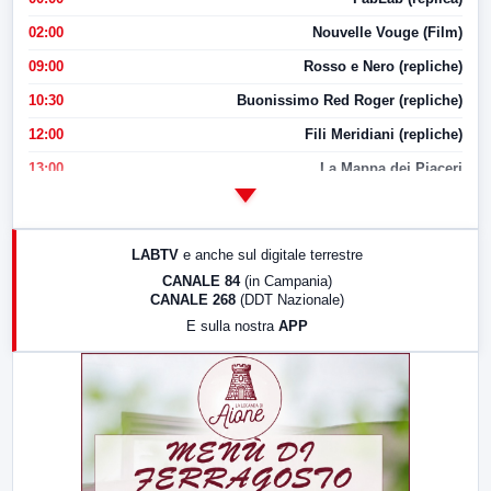
02:00
Nouvelle Vouge (Film)
09:00
Rosso e Nero (repliche)
10:30
Buonissimo Red Roger (repliche)
12:00
Fili Meridiani (repliche)
13:00
La Mappa dei Piaceri
14:00
LabNews
17:00
LabNews (replica)
LABTV
e anche sul digitale terrestre
18:30
Di Faccia e di Profilo (repliche)
CANALE 84
(in Campania)
CANALE 268
(DDT Nazionale)
19:30
LabNews (Diretta)
E sulla nostra
APP
21:00
Free Sport
23:00
LabNews (replica)