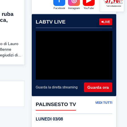
Facebook
Instagram
YouTube
i ruba
ca,
LABTV LIVE
LIVE
to di Lauro
 38enne
giudizi di...
Guarda ora
Guarda la diretta streaming
VEDI TUTTI
PALINSESTO TV
LUNEDI 03/08