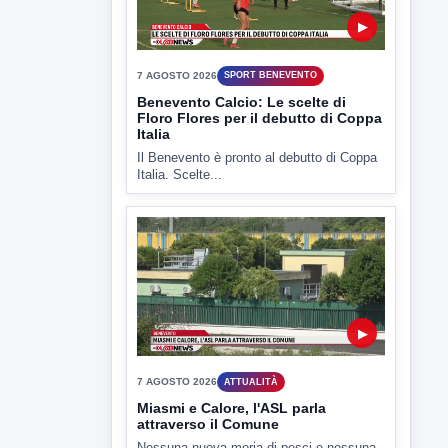
▶
7 AGOSTO 2026
SPORT BENEVENTO
Benevento Calcio: Le scelte di
Floro Flores per il debutto di Coppa
Italia
Il Benevento è pronto al debutto di Coppa
Italia. Scelte...
▶
7 AGOSTO 2026
ATTUALITÀ
Miasmi e Calore, l'ASL parla
attraverso il Comune
Nessuna nuova moria di pesci e nessuna
criticità igienico-sanitaria nel...