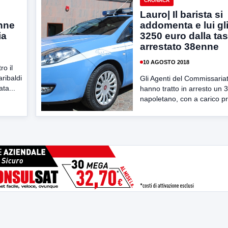
CRONACA
Lauro| Il barista si
enne
addomenta e lui gl
ia
3250 euro dalla tas
arrestato 38enne
10 AGOSTO 2018
ro il
ribaldi
Gli Agenti del Commissaria
ta...
hanno tratto in arresto un
napoletano, con a carico pre