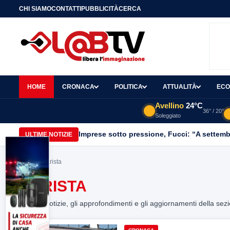
CHI SIAMO
CONTATTI
PUBBLICITÀ
CERCA
HOME
CRONACA
POLITICA
ATTUALITÀ
ECO
Avellino
24°C
36° / 20°
Soleggiato
Imprese sotto pressione, Fucci: “A settemb
ULTIME NOTIZIE
Home
> barista
BARISTA
Tutte le notizie, gli approfondimenti e gli aggiornamenti della sez