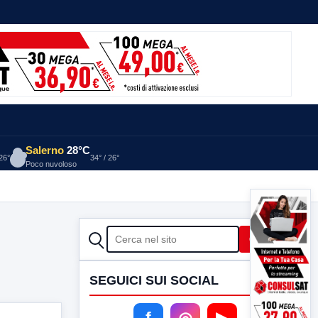
Salerno
28°C
 26°
34° / 26°
Poco nuvoloso
CERCA
Cerca
SEGUICI SUI SOCIAL
f
◎
▶