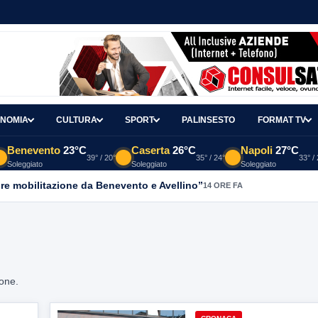
NOMIA
CULTURA
SPORT
PALINSESTO
FORMAT TV
Benevento
23°C
Caserta
26°C
Napoli
27°C
39° / 20°
35° / 24°
33° /
Soleggiato
Soleggiato
Soleggiato
re mobilitazione da Benevento e Avellino”
14 ORE FA
ione.