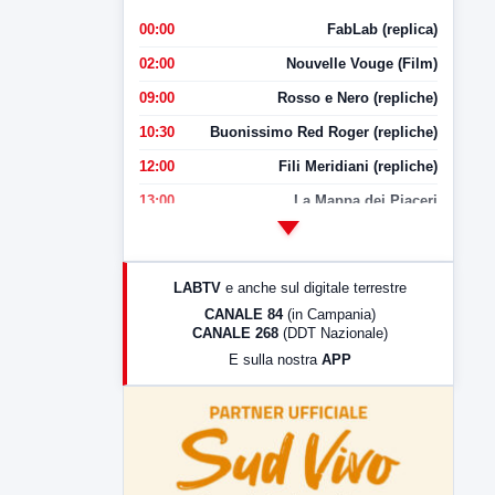
00:00
FabLab (replica)
02:00
Nouvelle Vouge (Film)
09:00
Rosso e Nero (repliche)
10:30
Buonissimo Red Roger (repliche)
12:00
Fili Meridiani (repliche)
13:00
La Mappa dei Piaceri
14:00
LabNews
17:00
LabNews (replica)
LABTV
e anche sul digitale terrestre
18:30
Di Faccia e di Profilo (repliche)
CANALE 84
(in Campania)
CANALE 268
(DDT Nazionale)
19:30
LabNews (Diretta)
E sulla nostra
APP
21:00
Free Sport
23:00
LabNews (replica)