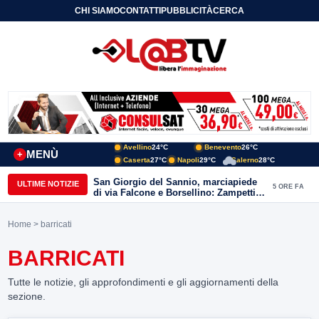
CHI SIAMO
CONTATTI
PUBBLICITÀ
CERCA
Avellino
24°C
Benevento
26°C
MENÙ
+
Caserta
27°C
Napoli
29°C
Salerno
28°C
San Giorgio del Sannio, marciapiede
ULTIME NOTIZIE
5 ORE FA
di via Falcone e Borsellino: Zampetti e
Lombardi replicano alle polemiche
Home
> barricati
BARRICATI
Tutte le notizie, gli approfondimenti e gli aggiornamenti della
sezione.