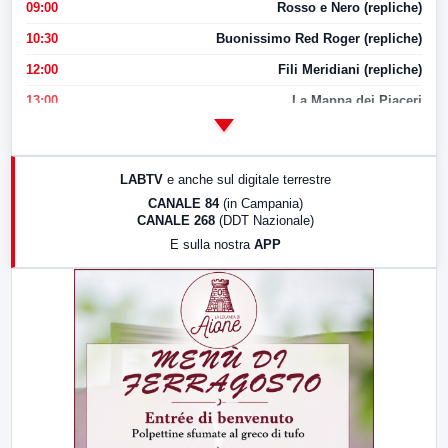
09:00
Rosso e Nero (repliche)
10:30
Buonissimo Red Roger (repliche)
12:00
Fili Meridiani (repliche)
13:00
La Mappa dei Piaceri
14:00
LabNews
17:00
LabNews (replica)
LABTV
e anche sul digitale terrestre
18:30
Di Faccia e di Profilo (repliche)
CANALE 84
(in Campania)
CANALE 268
(DDT Nazionale)
19:30
LabNews (Diretta)
E sulla nostra
APP
21:00
Free Sport
23:00
LabNews (replica)