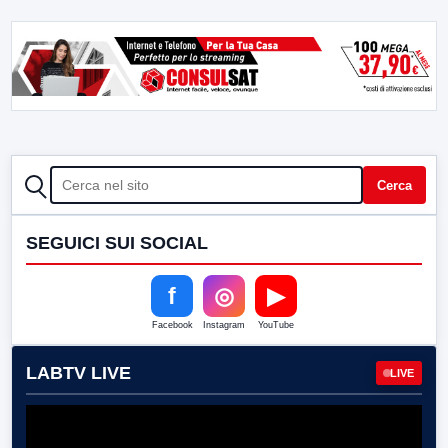
CERCA
Cerca
SEGUICI SUI SOCIAL
f
◎
▶
Facebook
Instagram
YouTube
LABTV LIVE
LIVE