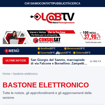
CHI SIAMO
CONTATTI
PUBBLICITÀ
CERCA
Avellino
20°C
Benevento
19°C
MENÙ
+
Caserta
24°C
Napoli
27°C
Salerno
26°C
San Giorgio del Sannio, marciapiede
ULTIME NOTIZIE
12 ORE FA
di via Falcone e Borsellino: Zampetti e
Lombardi replicano alle polemiche
Home
> bastone elettronico
BASTONE ELETTRONICO
Tutte le notizie, gli approfondimenti e gli aggiornamenti della
sezione.