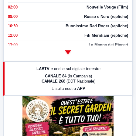
02:00
Nouvelle Vouge (Film)
09:00
Rosso e Nero (repliche)
10:30
Buonissimo Red Roger (repliche)
12:00
Fili Meridiani (repliche)
13:00
La Mappa dei Piaceri
14:00
LabNews
17:00
LabNews (replica)
LABTV
e anche sul digitale terrestre
18:30
Di Faccia e di Profilo (repliche)
CANALE 84
(in Campania)
CANALE 268
(DDT Nazionale)
19:30
LabNews (Diretta)
E sulla nostra
APP
21:00
Free Sport
23:00
LabNews (replica)