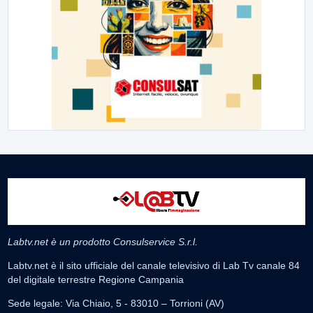
Labtv.net è un prodotto Consulservice S.r.l.
Labtv.net è il sito ufficiale del canale televisivo di Lab Tv canale 84
del digitale terrestre Regione Campania
Sede legale: Via Chiaio, 5 - 83010 – Torrioni (AV)