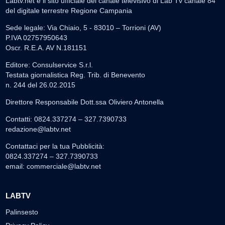
Labtv.net è il sito ufficiale del canale televisivo di Lab Tv canale 84
del digitale terrestre Regione Campania
Sede legale: Via Chiaio, 5 - 83010 – Torrioni (AV)
P.IVA 02757950643
Oscr. R.E.A. AV N.181151
Editore: Consulservice S.r.l.
Testata giornalistica Reg. Trib. di Benevento
n. 244 del 26.02.2015
Direttore Responsabile Dott.ssa Oliviero Antonella
Contatti: 0824.337274 – 327.7390733
redazione@labtv.net
Contattaci per la tua Pubblicità:
0824.337274 – 327.7390733
email:
commerciale@labtv.net
LABTV
Palinsesto