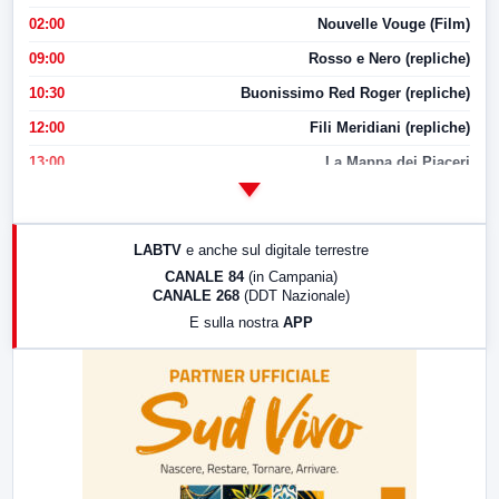
02:00
Nouvelle Vouge (Film)
09:00
Rosso e Nero (repliche)
10:30
Buonissimo Red Roger (repliche)
12:00
Fili Meridiani (repliche)
13:00
La Mappa dei Piaceri
14:00
LabNews
17:00
LabNews (replica)
LABTV
e anche sul digitale terrestre
18:30
Di Faccia e di Profilo (repliche)
CANALE 84
(in Campania)
CANALE 268
(DDT Nazionale)
19:30
LabNews (Diretta)
E sulla nostra
APP
21:00
Free Sport
23:00
LabNews (replica)