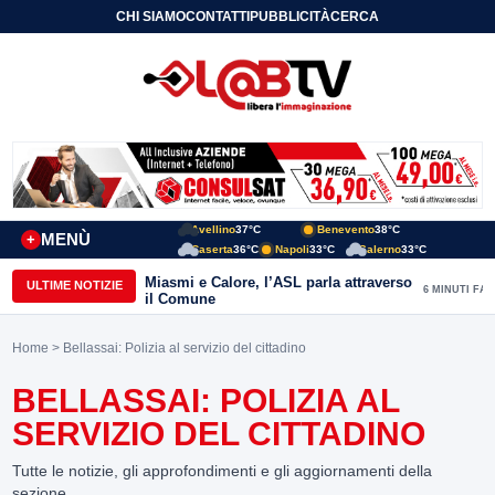
CHI SIAMO
CONTATTI
PUBBLICITÀ
CERCA
Avellino
37°C
Benevento
38°C
MENÙ
+
Caserta
36°C
Napoli
33°C
Salerno
33°C
Miasmi e Calore, l’ASL parla attraverso
ULTIME NOTIZIE
6 MINUTI FA
il Comune
Home
> Bellassai: Polizia al servizio del cittadino
BELLASSAI: POLIZIA AL
SERVIZIO DEL CITTADINO
Tutte le notizie, gli approfondimenti e gli aggiornamenti della
sezione.