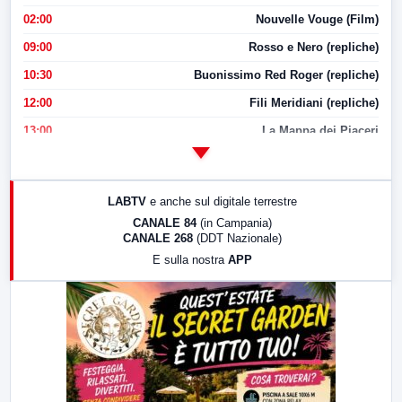
02:00
Nouvelle Vouge (Film)
09:00
Rosso e Nero (repliche)
10:30
Buonissimo Red Roger (repliche)
12:00
Fili Meridiani (repliche)
13:00
La Mappa dei Piaceri
14:00
LabNews
17:00
LabNews (replica)
LABTV
e anche sul digitale terrestre
18:30
Di Faccia e di Profilo (repliche)
CANALE 84
(in Campania)
CANALE 268
(DDT Nazionale)
19:30
LabNews (Diretta)
E sulla nostra
APP
21:00
Free Sport
23:00
LabNews (replica)