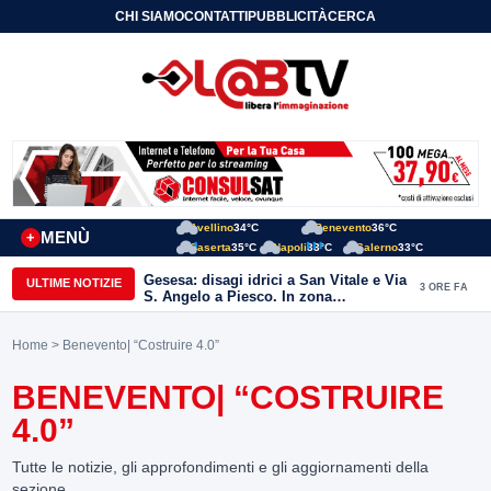
CHI SIAMO
CONTATTI
PUBBLICITÀ
CERCA
Avellino
34°C
Benevento
36°C
MENÙ
+
Caserta
35°C
Napoli
33°C
Salerno
33°C
Gesesa: disagi idrici a San Vitale e Via
ULTIME NOTIZIE
3 ORE FA
S. Angelo a Piesco. In zona
posizionata l’autobotte
Home
> Benevento| “Costruire 4.0”
BENEVENTO| “COSTRUIRE
4.0”
Tutte le notizie, gli approfondimenti e gli aggiornamenti della
sezione.