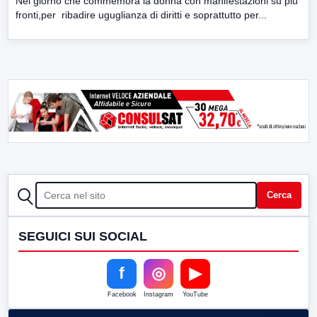
Nel giorno che commemora la donna con manifestazioni su più
fronti,per ribadire uguglianza di diritti e soprattutto per...
CERCA
Cerca
SEGUICI SUI SOCIAL
f
◎
▶
Facebook
Instagram
YouTube