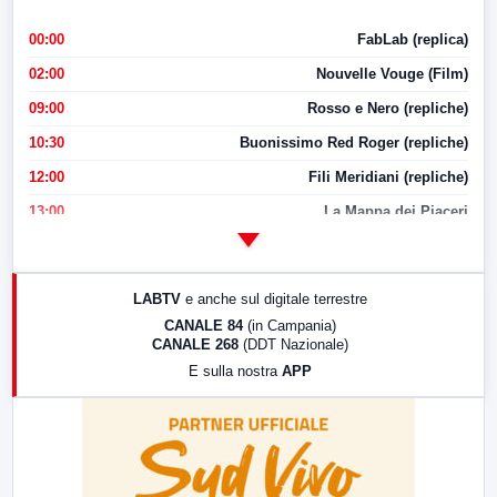
00:00
FabLab (replica)
02:00
Nouvelle Vouge (Film)
09:00
Rosso e Nero (repliche)
10:30
Buonissimo Red Roger (repliche)
12:00
Fili Meridiani (repliche)
13:00
La Mappa dei Piaceri
14:00
LabNews
17:00
LabNews (replica)
LABTV
e anche sul digitale terrestre
18:30
Di Faccia e di Profilo (repliche)
CANALE 84
(in Campania)
CANALE 268
(DDT Nazionale)
19:30
LabNews (Diretta)
E sulla nostra
APP
21:00
Free Sport
23:00
LabNews (replica)