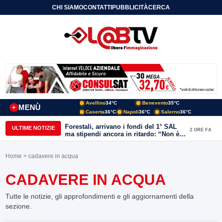
CHI SIAMO
CONTATTI
PUBBLICITÀ
CERCA
Avellino
34°C
Benevento
35°C
MENÙ
+
Caserta
36°C
Napoli
36°C
Salerno
36°C
Forestali, arrivano i fondi del 1° SAL
ULTIME NOTIZIE
2 ORE FA
ma stipendi ancora in ritardo: “Non è
più sostenibile”
Home
> cadavere in acqua
CADAVERE IN ACQUA
Tutte le notizie, gli approfondimenti e gli aggiornamenti della
sezione.