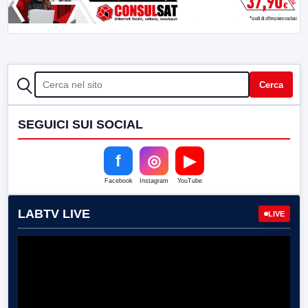
CERCA
Cerca
SEGUICI SUI SOCIAL
f
◎
▶
Facebook
Instagram
YouTube
LABTV LIVE
LIVE