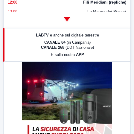
12:00
Fili Meridiani (repliche)
13:00
La Mappa dei Piaceri
14:00
LabNews
17:00
LabNews (replica)
LABTV
e anche sul digitale terrestre
18:30
Di Faccia e di Profilo (repliche)
CANALE 84
(in Campania)
CANALE 268
(DDT Nazionale)
19:30
LabNews (Diretta)
E sulla nostra
APP
21:00
Free Sport
23:00
LabNews (replica)