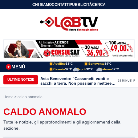
CHI SIAMO
CONTATTI
PUBBLICITÀ
CERCA
Avellino
33°C
Benevento
34°C
MENÙ
+
Caserta
32°C
Napoli
32°C
Salerno
32°C
Asia Benevento: “Cassonetti vuoti e
ULTIME NOTIZIE
34 MINUTI FA
sacchi a terra. Non possiamo mettere
una toppa alla mancanza di rispetto”
Home
> caldo anomalo
CALDO ANOMALO
Tutte le notizie, gli approfondimenti e gli aggiornamenti della
sezione.