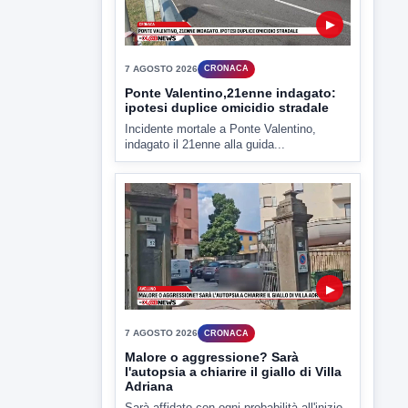
▶
7 AGOSTO 2026
CRONACA
Ponte Valentino,21enne indagato:
ipotesi duplice omicidio stradale
Incidente mortale a Ponte Valentino,
indagato il 21enne alla guida...
▶
7 AGOSTO 2026
CRONACA
Malore o aggressione? Sarà
l'autopsia a chiarire il giallo di Villa
Adriana
Sarà affidato con ogni probabilità all'inizio