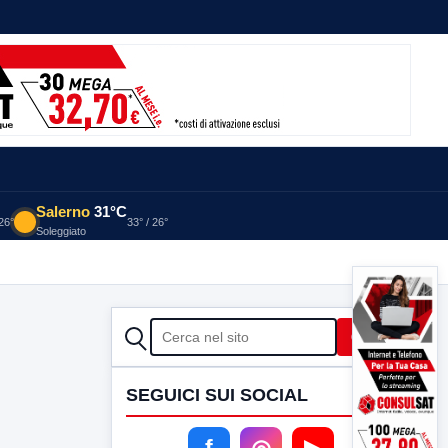
Salerno
31°C
 26°
33° / 26°
Soleggiato
CERCA
Cerca
SEGUICI SUI SOCIAL
f
◎
▶