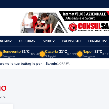
NOMIA
CULTURA
SPORT
PALINSESTO
FORMAT TV
Benevento
31°C
Caserta
31°C
Napoli
31°C
38° / 20°
35° / 24°
33° /
Soleggiato
Soleggiato
Soleggiato
emo le tue battaglie per il Sannio
1 ORA FA
NO
ione.