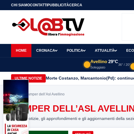
CHI SIAMO
CONTATTI
PUBBLICITÀ
CERCA
HOME
CRONACA
POLITICA
ATTUALITÀ
ECO
Avellino
29°C
36° / 20°
Soleggiato
Morte Costanzo, Marcantonio(Pd): continuer
ULTIME NOTIZIE
Home
> Camper dell’Asl Avellino
CAMPER DELL’ASL AVELLI
Tutte le notizie, gli approfondimenti e gli aggiornamenti della sez