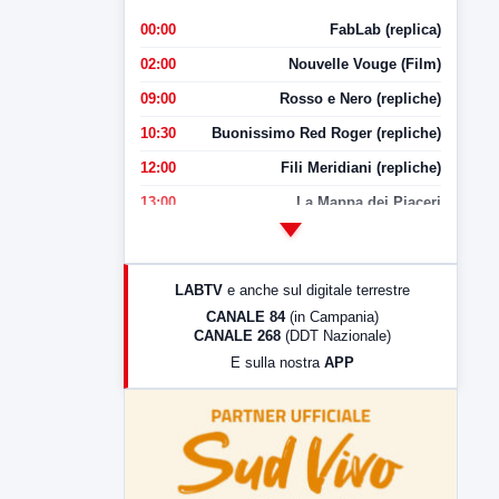
00:00
FabLab (replica)
02:00
Nouvelle Vouge (Film)
09:00
Rosso e Nero (repliche)
10:30
Buonissimo Red Roger (repliche)
12:00
Fili Meridiani (repliche)
13:00
La Mappa dei Piaceri
14:00
LabNews
17:00
LabNews (replica)
LABTV
e anche sul digitale terrestre
18:30
Di Faccia e di Profilo (repliche)
CANALE 84
(in Campania)
CANALE 268
(DDT Nazionale)
19:30
LabNews (Diretta)
E sulla nostra
APP
21:00
Free Sport
23:00
LabNews (replica)