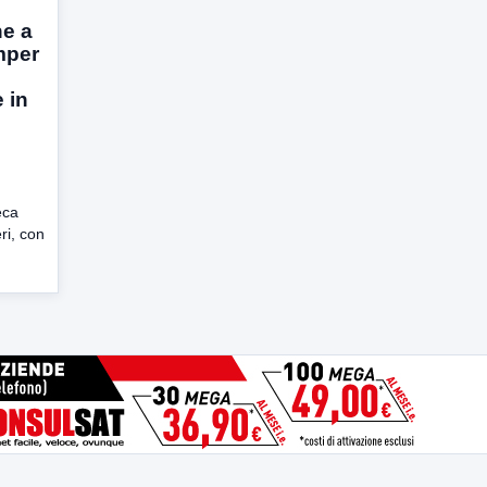
ne a
mper
 in
eca
ri, con