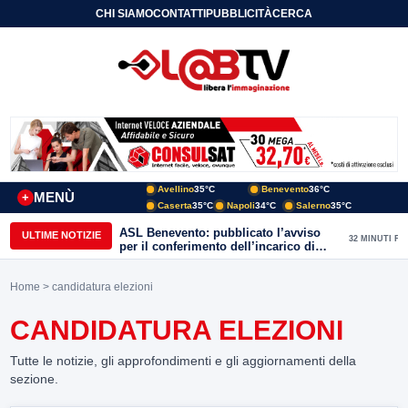
CHI SIAMO
CONTATTI
PUBBLICITÀ
CERCA
Avellino
35°C
Benevento
36°C
MENÙ
+
Caserta
35°C
Napoli
34°C
Salerno
35°C
ASL Benevento: pubblicato l’avviso
ULTIME NOTIZIE
32 MINUTI FA
per il conferimento dell’incarico di
Direttore della Unità Operativa
Complessa Cure Primarie
Home
> candidatura elezioni
CANDIDATURA ELEZIONI
Tutte le notizie, gli approfondimenti e gli aggiornamenti della
sezione.