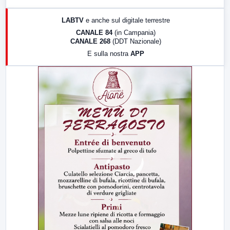
17:00
LabNews (replica)
LABTV
e anche sul digitale terrestre
18:30
Di Faccia e di Profilo (repliche)
CANALE 84
(in Campania)
CANALE 268
(DDT Nazionale)
19:30
LabNews (Diretta)
E sulla nostra
APP
21:00
Free Sport
23:00
LabNews (replica)