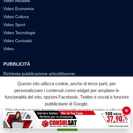
Video Attualità
Video Economia
Video Cultura
Video Sport
Video Tecnologie
Video Curiosità
Video
PUBBLICITÀ
Richiesta pubblicazione articoli/banner
Questo sito utilizza cookie, anche di terze parti, per
SEGUICI SUI SOCIAL
personalizzare i contenuti come widget per ampliare le
f
◎
▶
funzionalità del sito, opzioni Facebook, Twitter e social e funzioni
pubblicitarie di Google.
Facebook
Instagram
YouTube
×
Chiudendo questo banner, scorrendo questa pagina o cliccando
su qualunque suo elemento acconsenti all'uso dei cookie.
© 2026 LABTV - Tutti i diritti riservati
Accetta