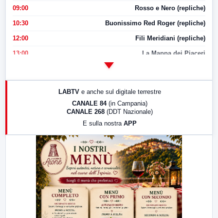
09:00
Rosso e Nero (repliche)
10:30
Buonissimo Red Roger (repliche)
12:00
Fili Meridiani (repliche)
13:00
La Mappa dei Piaceri
14:00
LabNews
17:00
LabNews (replica)
LABTV
e anche sul digitale terrestre
18:30
Di Faccia e di Profilo (repliche)
CANALE 84
(in Campania)
CANALE 268
(DDT Nazionale)
19:30
LabNews (Diretta)
E sulla nostra
APP
21:00
Free Sport
23:00
LabNews (replica)