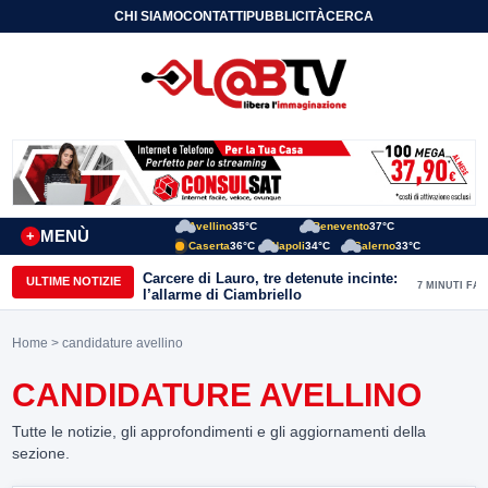
CHI SIAMO
CONTATTI
PUBBLICITÀ
CERCA
Avellino
35°C
Benevento
37°C
MENÙ
+
Caserta
36°C
Napoli
34°C
Salerno
33°C
Carcere di Lauro, tre detenute incinte:
ULTIME NOTIZIE
7 MINUTI FA
l’allarme di Ciambriello
Home
> candidature avellino
CANDIDATURE AVELLINO
Tutte le notizie, gli approfondimenti e gli aggiornamenti della
sezione.