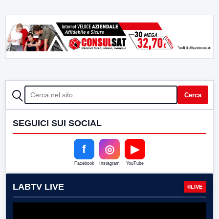
CERCA
Cerca
SEGUICI SUI SOCIAL
f
◎
▶
Facebook
Instagram
YouTube
LABTV LIVE
LIVE