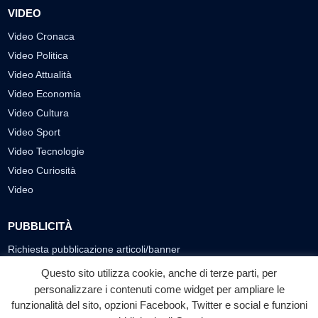
VIDEO
Video Cronaca
Video Politica
Video Attualità
Video Economia
Video Cultura
Video Sport
Video Tecnologie
Video Curiosità
Video
PUBBLICITÀ
Richiesta pubblicazione articoli/banner
Questo sito utilizza cookie, anche di terze parti, per
SEGUICI SUI SOCIAL
personalizzare i contenuti come widget per ampliare le
funzionalità del sito, opzioni Facebook, Twitter e social e funzioni
f
◎
▶