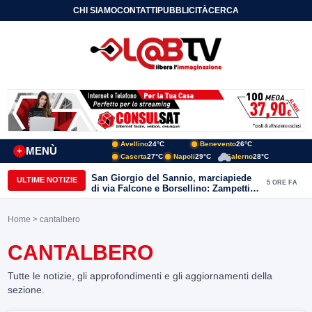
CHI SIAMO
CONTATTI
PUBBLICITÀ
CERCA
Avellino
24°C
Benevento
26°C
MENÙ
+
Caserta
27°C
Napoli
29°C
Salerno
28°C
San Giorgio del Sannio, marciapiede
ULTIME NOTIZIE
5 ORE FA
di via Falcone e Borsellino: Zampetti e
Lombardi replicano alle polemiche
Home
> cantalbero
CANTALBERO
Tutte le notizie, gli approfondimenti e gli aggiornamenti della
sezione.