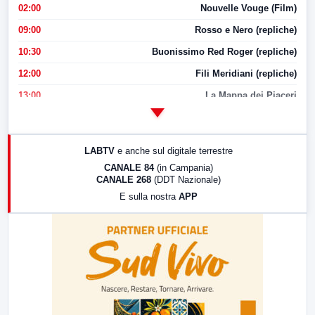
02:00
Nouvelle Vouge (Film)
09:00
Rosso e Nero (repliche)
10:30
Buonissimo Red Roger (repliche)
12:00
Fili Meridiani (repliche)
13:00
La Mappa dei Piaceri
14:00
LabNews
17:00
LabNews (replica)
LABTV
e anche sul digitale terrestre
18:30
Di Faccia e di Profilo (repliche)
CANALE 84
(in Campania)
CANALE 268
(DDT Nazionale)
19:30
LabNews (Diretta)
E sulla nostra
APP
21:00
Free Sport
23:00
LabNews (replica)