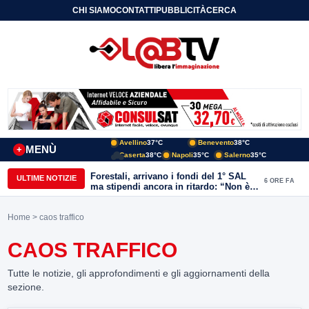
CHI SIAMO
CONTATTI
PUBBLICITÀ
CERCA
Avellino
37°C
Benevento
38°C
MENÙ
+
Caserta
38°C
Napoli
35°C
Salerno
35°C
Forestali, arrivano i fondi del 1° SAL
ULTIME NOTIZIE
6 ORE FA
ma stipendi ancora in ritardo: “Non è
più sostenibile”
Home
> caos traffico
CAOS TRAFFICO
Tutte le notizie, gli approfondimenti e gli aggiornamenti della
sezione.