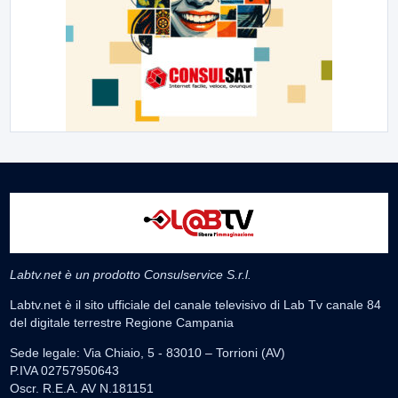
Labtv.net è un prodotto Consulservice S.r.l.
Labtv.net è il sito ufficiale del canale televisivo di Lab Tv canale 84
del digitale terrestre Regione Campania
Sede legale: Via Chiaio, 5 - 83010 – Torrioni (AV)
P.IVA 02757950643
Oscr. R.E.A. AV N.181151