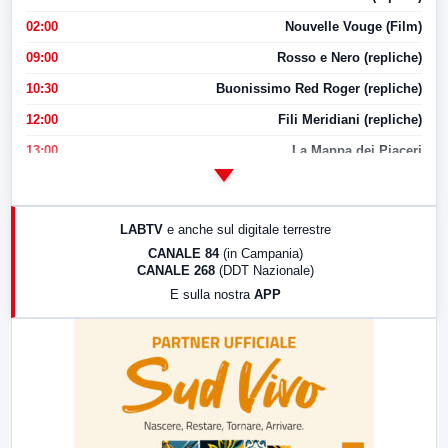
02:00
Nouvelle Vouge (Film)
09:00
Rosso e Nero (repliche)
10:30
Buonissimo Red Roger (repliche)
12:00
Fili Meridiani (repliche)
13:00
La Mappa dei Piaceri
14:00
LabNews
17:00
LabNews (replica)
LABTV
e anche sul digitale terrestre
18:30
Di Faccia e di Profilo (repliche)
CANALE 84
(in Campania)
CANALE 268
(DDT Nazionale)
19:30
LabNews (Diretta)
E sulla nostra
APP
21:00
Free Sport
23:00
LabNews (replica)