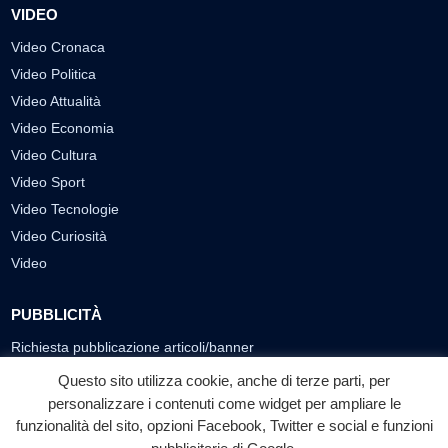
VIDEO
Video Cronaca
Video Politica
Video Attualità
Video Economia
Video Cultura
Video Sport
Video Tecnologie
Video Curiosità
Video
PUBBLICITÀ
Richiesta pubblicazione articoli/banner
Questo sito utilizza cookie, anche di terze parti, per
SEGUICI SUI SOCIAL
personalizzare i contenuti come widget per ampliare le
f
◎
▶
funzionalità del sito, opzioni Facebook, Twitter e social e funzioni