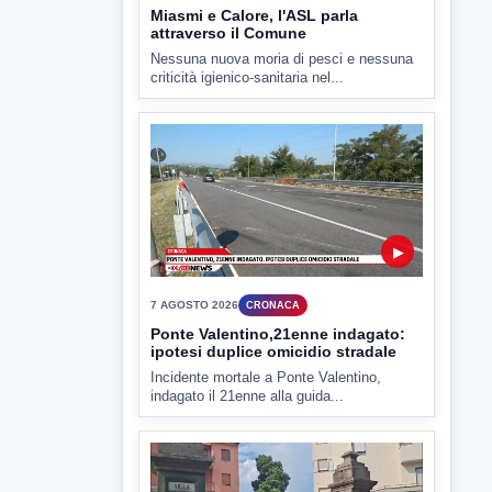
▶
7 AGOSTO 2026
CRONACA
Ponte Valentino,21enne indagato:
ipotesi duplice omicidio stradale
Incidente mortale a Ponte Valentino,
indagato il 21enne alla guida...
▶
7 AGOSTO 2026
CRONACA
Malore o aggressione? Sarà
l'autopsia a chiarire il giallo di Villa
Adriana
Sarà affidato con ogni probabilità all'inizio