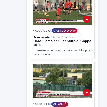
Il Benevento è pronto al debutto di Coppa
Italia. Scelte...
▶
7 AGOSTO 2026
ATTUALITÀ
Miasmi e Calore, l'ASL parla
attraverso il Comune
Nessuna nuova moria di pesci e nessuna
criticità igienico-sanitaria nel...