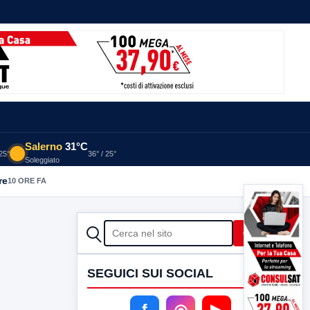
Salerno
31°C
 25°
36° / 25°
Soleggiato
re
10 ORE FA
CERCA
Cerca
SEGUICI SUI SOCIAL
f
◎
▶