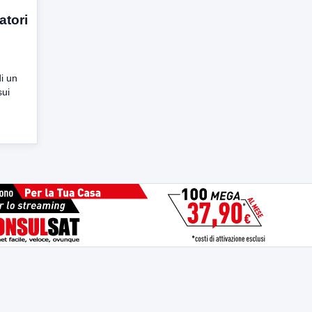
atori
i un
sui