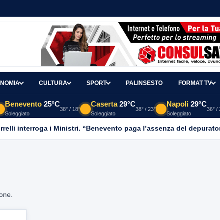
NOMIA
CULTURA
SPORT
PALINSESTO
FORMAT TV
Benevento
25°C
Caserta
29°C
Napoli
29°C
38° / 18°
38° / 23°
36° /
Soleggiato
Soleggiato
Soleggiato
relli interroga i Ministri. “Benevento paga l’assenza del depurato
ione.