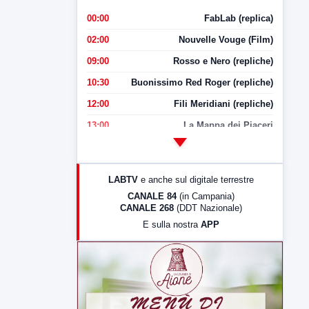
00:00
FabLab (replica)
02:00
Nouvelle Vouge (Film)
09:00
Rosso e Nero (repliche)
10:30
Buonissimo Red Roger (repliche)
12:00
Fili Meridiani (repliche)
13:00
La Mappa dei Piaceri
14:00
LabNews
17:00
LabNews (replica)
LABTV
e anche sul digitale terrestre
18:30
Di Faccia e di Profilo (repliche)
CANALE 84
(in Campania)
CANALE 268
(DDT Nazionale)
19:30
LabNews (Diretta)
E sulla nostra
APP
21:00
Free Sport
23:00
LabNews (replica)