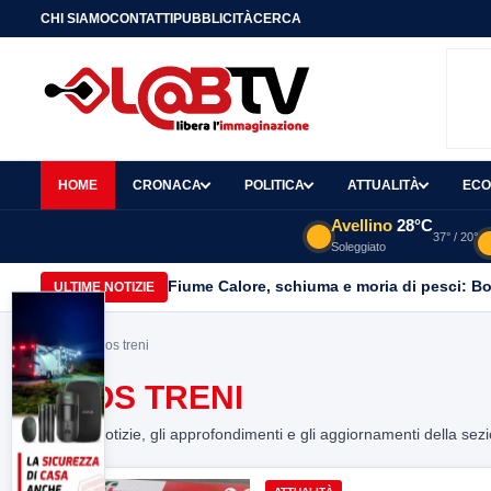
CHI SIAMO
CONTATTI
PUBBLICITÀ
CERCA
HOME
CRONACA
POLITICA
ATTUALITÀ
ECO
Avellino
28°C
37° / 20°
Soleggiato
Fiume Calore, schiuma e moria di pesci: Bor
ULTIME NOTIZIE
Home
> caos treni
CAOS TRENI
Tutte le notizie, gli approfondimenti e gli aggiornamenti della sez