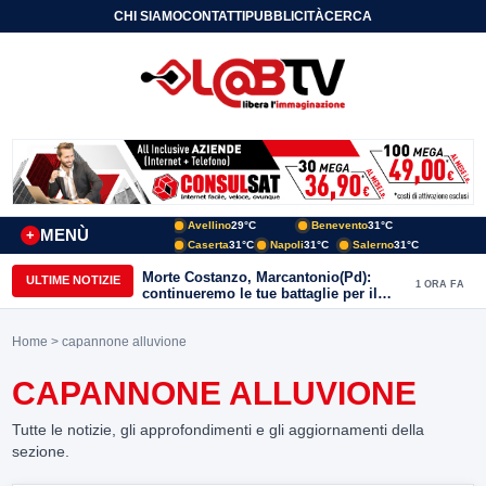
CHI SIAMO
CONTATTI
PUBBLICITÀ
CERCA
Avellino
29°C
Benevento
31°C
MENÙ
+
Caserta
31°C
Napoli
31°C
Salerno
31°C
Morte Costanzo, Marcantonio(Pd):
ULTIME NOTIZIE
1 ORA FA
continueremo le tue battaglie per il
Sannio
Home
> capannone alluvione
CAPANNONE ALLUVIONE
Tutte le notizie, gli approfondimenti e gli aggiornamenti della
sezione.