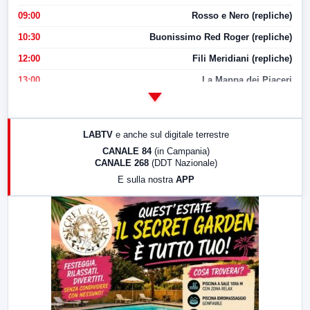
09:00
Rosso e Nero (repliche)
10:30
Buonissimo Red Roger (repliche)
12:00
Fili Meridiani (repliche)
13:00
La Mappa dei Piaceri
14:00
LabNews
17:00
LabNews (replica)
LABTV
e anche sul digitale terrestre
18:30
Di Faccia e di Profilo (repliche)
CANALE 84
(in Campania)
CANALE 268
(DDT Nazionale)
19:30
LabNews (Diretta)
E sulla nostra
APP
21:00
Free Sport
23:00
LabNews (replica)