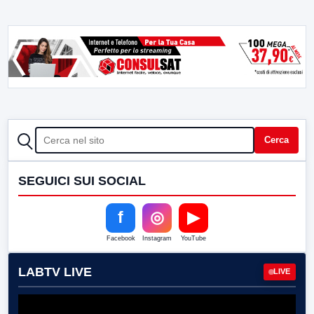
CERCA
Cerca
SEGUICI SUI SOCIAL
f
◎
▶
Facebook
Instagram
YouTube
LABTV LIVE
LIVE