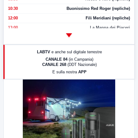
10:30
Buonissimo Red Roger (repliche)
12:00
Fili Meridiani (repliche)
13:00
La Mappa dei Piaceri
14:00
LabNews
17:00
LabNews (replica)
LABTV
e anche sul digitale terrestre
18:30
Di Faccia e di Profilo (repliche)
CANALE 84
(in Campania)
CANALE 268
(DDT Nazionale)
19:30
LabNews (Diretta)
E sulla nostra
APP
21:00
Free Sport
23:00
LabNews (replica)