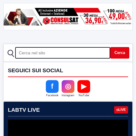
CERCA
Cerca
SEGUICI SUI SOCIAL
f
◎
▶
Facebook
Instagram
YouTube
LABTV LIVE
LIVE