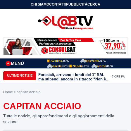
CHI SIAMO
CONTATTI
PUBBLICITÀ
CERCA
Avellino
36°C
Benevento
38°C
MENÙ
+
Caserta
36°C
Napoli
35°C
Salerno
35°C
Forestali, arrivano i fondi del 1° SAL
ULTIME NOTIZIE
7 ORE FA
ma stipendi ancora in ritardo: “Non è
più sostenibile”
Home
> capitan acciaio
CAPITAN ACCIAIO
Tutte le notizie, gli approfondimenti e gli aggiornamenti della
sezione.