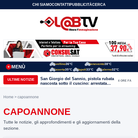
CHI SIAMO
CONTATTI
PUBBLICITÀ
CERCA
Avellino
36°C
Benevento
38°C
MENÙ
+
Caserta
35°C
Napoli
33°C
Salerno
32°C
San Giorgio del Sannio, pistola rubata
ULTIME NOTIZIE
4 ORE FA
nascosta sotto il cuscino: arrestata
51enne
Home
> capoannone
CAPOANNONE
Tutte le notizie, gli approfondimenti e gli aggiornamenti della
sezione.