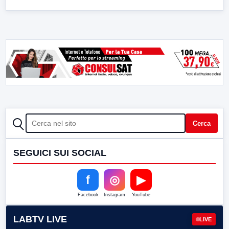
CERCA
Cerca
SEGUICI SUI SOCIAL
f
◎
▶
Facebook
Instagram
YouTube
LABTV LIVE
LIVE