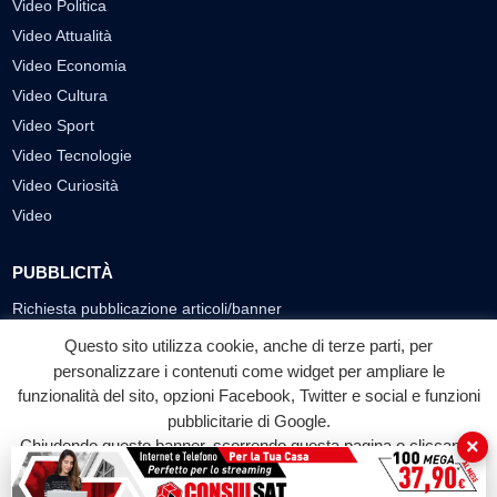
Video Politica
Video Attualità
Video Economia
Video Cultura
Video Sport
Video Tecnologie
Video Curiosità
Video
PUBBLICITÀ
Richiesta pubblicazione articoli/banner
Questo sito utilizza cookie, anche di terze parti, per
SEGUICI SUI SOCIAL
personalizzare i contenuti come widget per ampliare le
f
◎
▶
funzionalità del sito, opzioni Facebook, Twitter e social e funzioni
pubblicitarie di Google.
Facebook
Instagram
YouTube
×
Chiudendo questo banner, scorrendo questa pagina o cliccando
su qualunque suo elemento acconsenti all'uso dei cookie.