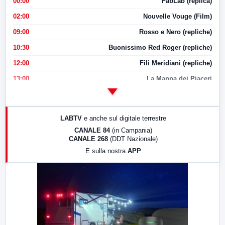
00:00
FabLab (replica)
02:00
Nouvelle Vouge (Film)
09:00
Rosso e Nero (repliche)
10:30
Buonissimo Red Roger (repliche)
12:00
Fili Meridiani (repliche)
13:00
La Mappa dei Piaceri
14:00
LabNews
17:00
LabNews (replica)
LABTV
e anche sul digitale terrestre
18:30
Di Faccia e di Profilo (repliche)
CANALE 84
(in Campania)
CANALE 268
(DDT Nazionale)
19:30
LabNews (Diretta)
E sulla nostra
APP
21:00
Free Sport
23:00
LabNews (replica)