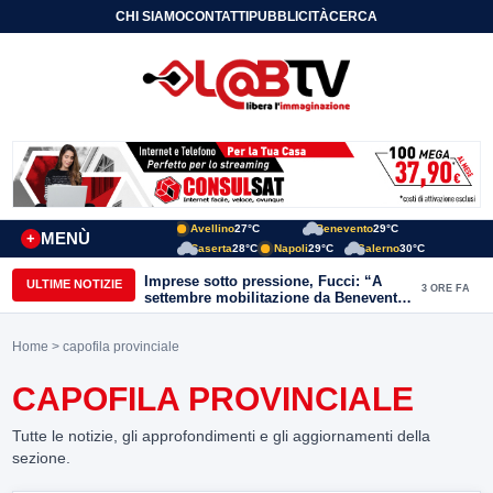
CHI SIAMO
CONTATTI
PUBBLICITÀ
CERCA
Avellino
27°C
Benevento
29°C
MENÙ
+
Caserta
28°C
Napoli
29°C
Salerno
30°C
Imprese sotto pressione, Fucci: “A
ULTIME NOTIZIE
3 ORE FA
settembre mobilitazione da Benevento
e Avellino”
Home
> capofila provinciale
CAPOFILA PROVINCIALE
Tutte le notizie, gli approfondimenti e gli aggiornamenti della
sezione.