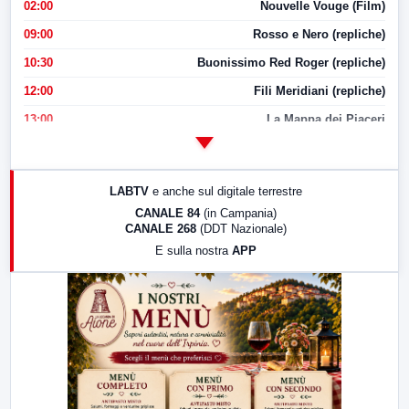
02:00
Nouvelle Vouge (Film)
09:00
Rosso e Nero (repliche)
10:30
Buonissimo Red Roger (repliche)
12:00
Fili Meridiani (repliche)
13:00
La Mappa dei Piaceri
14:00
LabNews
17:00
LabNews (replica)
LABTV
e anche sul digitale terrestre
18:30
Di Faccia e di Profilo (repliche)
CANALE 84
(in Campania)
CANALE 268
(DDT Nazionale)
19:30
LabNews (Diretta)
E sulla nostra
APP
21:00
Free Sport
23:00
LabNews (replica)