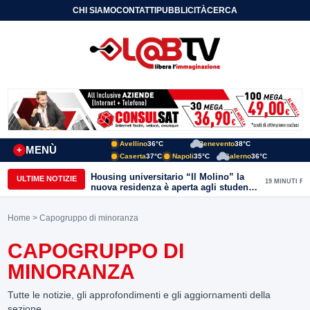
CHI SIAMO
CONTATTI
PUBBLICITÀ
CERCA
Avellino
36°C
Benevento
38°C
MENÙ
+
Caserta
37°C
Napoli
35°C
Salerno
36°C
Housing universitario “Il Molino” la
ULTIME NOTIZIE
19 MINUTI FA
nuova residenza è aperta agli studenti
del Conservatorio “Nicola Sala” e
dell’Unisannio
Home
> Capogruppo di minoranza
CAPOGRUPPO DI
MINORANZA
Tutte le notizie, gli approfondimenti e gli aggiornamenti della
sezione.