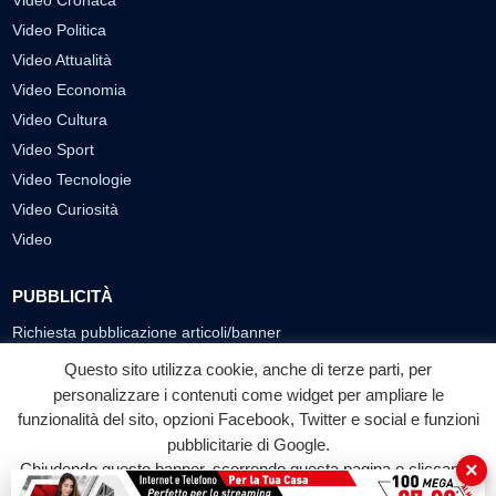
Video Politica
Video Attualità
Video Economia
Video Cultura
Video Sport
Video Tecnologie
Video Curiosità
Video
PUBBLICITÀ
Richiesta pubblicazione articoli/banner
Questo sito utilizza cookie, anche di terze parti, per
SEGUICI SUI SOCIAL
personalizzare i contenuti come widget per ampliare le
f
◎
▶
funzionalità del sito, opzioni Facebook, Twitter e social e funzioni
pubblicitarie di Google.
Facebook
Instagram
YouTube
×
Chiudendo questo banner, scorrendo questa pagina o cliccando
su qualunque suo elemento acconsenti all'uso dei cookie.