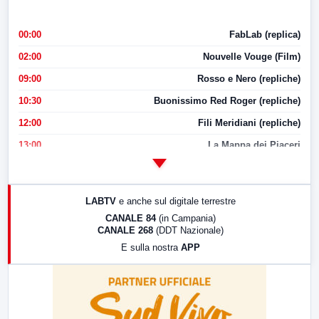
00:00
FabLab (replica)
02:00
Nouvelle Vouge (Film)
09:00
Rosso e Nero (repliche)
10:30
Buonissimo Red Roger (repliche)
12:00
Fili Meridiani (repliche)
13:00
La Mappa dei Piaceri
14:00
LabNews
17:00
LabNews (replica)
LABTV
e anche sul digitale terrestre
18:30
Di Faccia e di Profilo (repliche)
CANALE 84
(in Campania)
CANALE 268
(DDT Nazionale)
19:30
LabNews (Diretta)
E sulla nostra
APP
21:00
Free Sport
23:00
LabNews (replica)