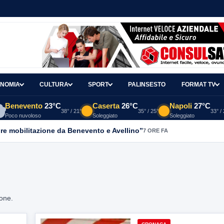
NOMIA
CULTURA
SPORT
PALINSESTO
FORMAT TV
Benevento
23°C
Caserta
26°C
Napoli
27°C
38° / 21°
35° / 25°
33° /
Poco nuvoloso
Soleggiato
Soleggiato
re mobilitazione da Benevento e Avellino”
7 ORE FA
ione.