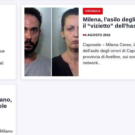
CRONACA
Milena, l’asilo degli
il “vizietto” dell’h
4 AGOSTO 2016
Caposele – Milena Ceres, 
dell’asilo degli orrori di Cap
due
provincia di Avellino, sui soc
network...
ti
lano,
ele
 Milano