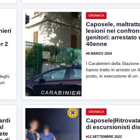
CRONACA
Caposele, maltratt
ieri
lesioni nei confront
genitori: arrestato
r 2
40enne
8 MARZO 2024
I Carabinieri della Stazion
hanno tratto in arresto un 
posto, in esecuzione di un..
leghi
 un
CRONACA
ardi
Caposele|Ritrovat
al
di escursionisti di
ete
12 SETTEMBRE 2022