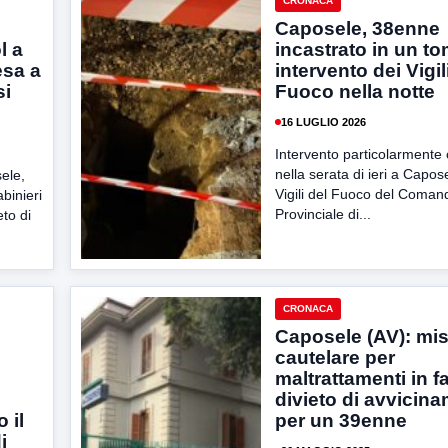
CRONACA
Caposele, 38enne
l a
incastrato in un t
esa a
intervento dei Vigil
si
Fuoco nella notte
16 LUGLIO 2026
Intervento particolarmente
nella serata di ieri a Capos
ele,
Vigili del Fuoco del Coman
abinieri
Provinciale di...
to di
CRONACA
Caposele (AV): mi
cautelare per
maltrattamenti in f
divieto di avvicin
 il
per un 39enne
i