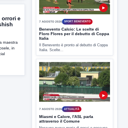
 orrori e
ashish
▶
la maestra
7 AGOSTO 2026
ATTUALITÀ
osele, in
Miasmi e Calore, l'ASL parla
ial
attraverso il Comune
Nessuna nuova moria di pesci e nessuna
criticità igienico-sanitaria nel...
▶