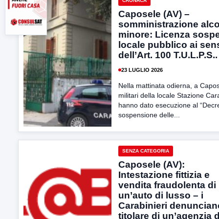
CRONACA
Caposele (AV) –
somministrazione alco
minore: Licenza sosp
locale pubblico ai sen
dell’Art. 100 T.U.L.P.S..
23 LUGLIO 2026
Nella mattinata odierna, a Capos
militari della locale Stazione Car
hanno dato esecuzione al “Decre
sospensione delle...
SENZA CATEGORIA
Caposele (AV):
Intestazione fittizia e
vendita fraudolenta di
un’auto di lusso – i
Carabinieri denunciano
titolare di un’agenzia d