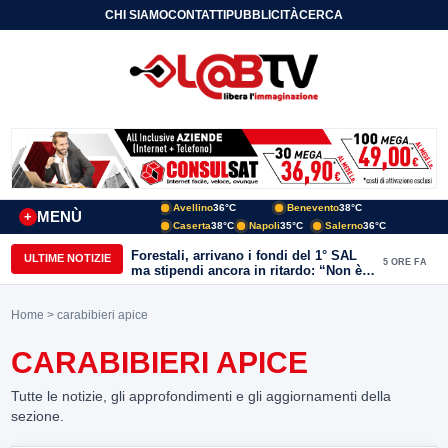
CHI SIAMO
CONTATTI
PUBBLICITÀ
CERCA
Avellino
36°C
Benevento
38°C
MENÙ
+
Caserta
38°C
Napoli
35°C
Salerno
36°C
Forestali, arrivano i fondi del 1° SAL
ULTIME NOTIZIE
5 ORE FA
ma stipendi ancora in ritardo: “Non è
più sostenibile”
Home
> carabibieri apice
CARABIBIERI APICE
Tutte le notizie, gli approfondimenti e gli aggiornamenti della
sezione.