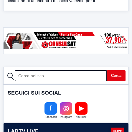
occasione di un incontro di calcio valevole per il...
CERCA
Cerca
SEGUICI SUI SOCIAL
f
◎
▶
Facebook
Instagram
YouTube
LABTV LIVE
LIVE