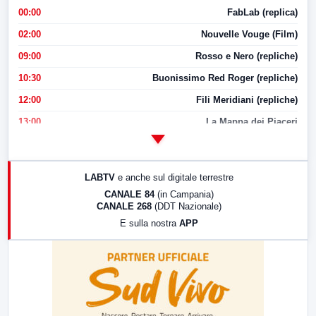
00:00
FabLab (replica)
02:00
Nouvelle Vouge (Film)
09:00
Rosso e Nero (repliche)
10:30
Buonissimo Red Roger (repliche)
12:00
Fili Meridiani (repliche)
13:00
La Mappa dei Piaceri
14:00
LabNews
17:00
LabNews (replica)
LABTV
e anche sul digitale terrestre
18:30
Di Faccia e di Profilo (repliche)
CANALE 84
(in Campania)
CANALE 268
(DDT Nazionale)
19:30
LabNews (Diretta)
E sulla nostra
APP
21:00
Free Sport
23:00
LabNews (replica)