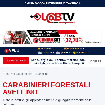
CHI SIAMO
CONTATTI
PUBBLICITÀ
CERCA
Avellino
24°C
Benevento
22°C
MENÙ
+
Caserta
26°C
Napoli
28°C
Salerno
27°C
San Giorgio del Sannio, marciapiede
ULTIME NOTIZIE
15 ORE FA
di via Falcone e Borsellino: Zampetti e
Lombardi replicano alle polemiche
Home
> carabinieri forestali avellino
CARABINIERI FORESTALI
AVELLINO
Tutte le notizie, gli approfondimenti e gli aggiornamenti della
sezione.