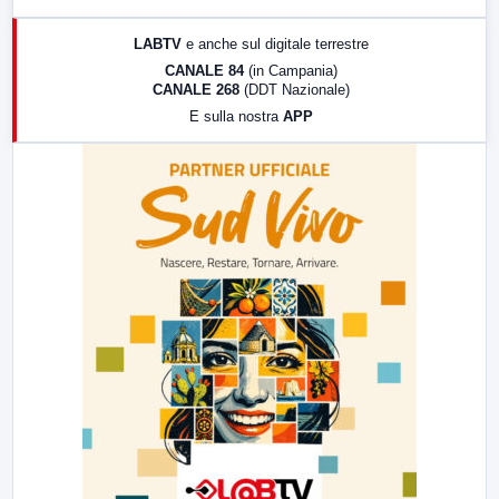
17:00
LabNews (replica)
LABTV
e anche sul digitale terrestre
18:30
Di Faccia e di Profilo (repliche)
CANALE 84
(in Campania)
CANALE 268
(DDT Nazionale)
19:30
LabNews (Diretta)
E sulla nostra
APP
21:00
Free Sport
23:00
LabNews (replica)