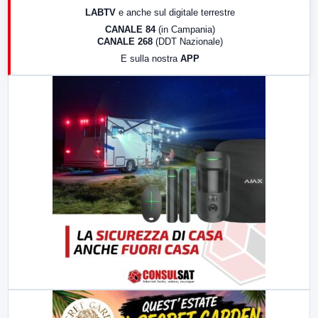
17:00
LabNews (replica)
LABTV
e anche sul digitale terrestre
18:30
Di Faccia e di Profilo (repliche)
CANALE 84
(in Campania)
CANALE 268
(DDT Nazionale)
19:30
LabNews (Diretta)
E sulla nostra
APP
21:00
Free Sport
23:00
LabNews (replica)