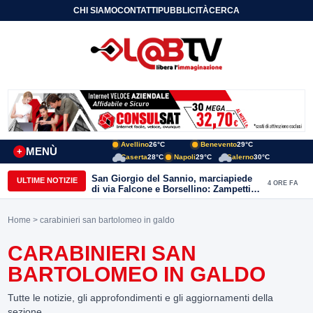
CHI SIAMO
CONTATTI
PUBBLICITÀ
CERCA
Avellino
26°C
Benevento
29°C
MENÙ
+
Caserta
28°C
Napoli
29°C
Salerno
30°C
San Giorgio del Sannio, marciapiede
ULTIME NOTIZIE
4 ORE FA
di via Falcone e Borsellino: Zampetti e
Lombardi replicano alle polemiche
Home
> carabinieri san bartolomeo in galdo
CARABINIERI SAN
BARTOLOMEO IN GALDO
Tutte le notizie, gli approfondimenti e gli aggiornamenti della
sezione.