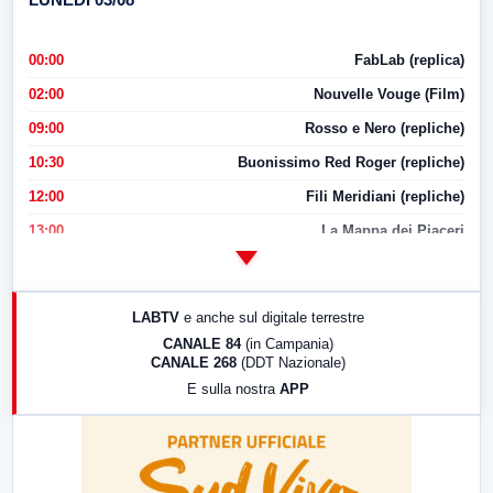
00:00
FabLab (replica)
02:00
Nouvelle Vouge (Film)
09:00
Rosso e Nero (repliche)
10:30
Buonissimo Red Roger (repliche)
12:00
Fili Meridiani (repliche)
13:00
La Mappa dei Piaceri
14:00
LabNews
17:00
LabNews (replica)
LABTV
e anche sul digitale terrestre
18:30
Di Faccia e di Profilo (repliche)
CANALE 84
(in Campania)
CANALE 268
(DDT Nazionale)
19:30
LabNews (Diretta)
E sulla nostra
APP
21:00
Free Sport
23:00
LabNews (replica)