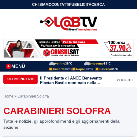
CHI SIAMO
CONTATTI
PUBBLICITÀ
CERCA
Avellino
38°C
Benevento
39°C
MENÙ
+
Caserta
36°C
Napoli
35°C
Salerno
35°C
Il Presidente di ANCE Benevento
ULTIME NOTIZIE
27 MINUTI FA
Flavian Basile nominato nella
Commissione Tecnica
“Internazionalizzazione” di
Home
> Carabinieri Solofra
Confindustria Nazionale
CARABINIERI SOLOFRA
Tutte le notizie, gli approfondimenti e gli aggiornamenti della
sezione.