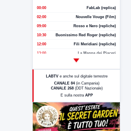
00:00
FabLab (replica)
02:00
Nouvelle Vouge (Film)
09:00
Rosso e Nero (repliche)
10:30
Buonissimo Red Roger (repliche)
12:00
Fili Meridiani (repliche)
13:00
La Mappa dei Piaceri
14:00
LabNews
17:00
LabNews (replica)
LABTV
e anche sul digitale terrestre
18:30
Di Faccia e di Profilo (repliche)
CANALE 84
(in Campania)
CANALE 268
(DDT Nazionale)
19:30
LabNews (Diretta)
E sulla nostra
APP
21:00
Free Sport
23:00
LabNews (replica)