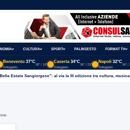
NOMIA
CULTURA
SPORT
PALINSESTO
FORMAT TV
Benevento
37°C
Caserta
34°C
Napoli
32°C
38° / 18°
36° / 23°
34° /
Soleggiato
Soleggiato
Soleggiato
ella Estate Sangiorgese”: al via la III edizione tra cultura, musica
ione.