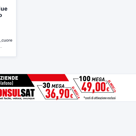
due
o
a,cuore
..