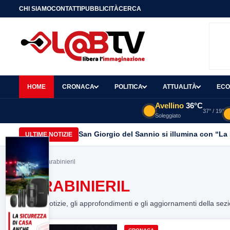
CHI SIAMO
CONTATTI
PUBBLICITÀ
CERCA
HOME
CRONACA
POLITICA
ATTUALITÀ
ECO
Avellino
36°C
37° / 19°
Soleggiato
San Giorgio del Sannio si illumina con “La B
ULTIME NOTIZIE
Home
> Carabinieril
CARABINIERIL
Tutte le notizie, gli approfondimenti e gli aggiornamenti della sez