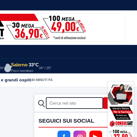
Salerno
33°C
 26°
34° / 25°
Poco nuvoloso
 e grandi ospiti
40 MINUTI FA
CERCA
Cerca
SEGUICI SUI SOCIAL
f
◎
▶