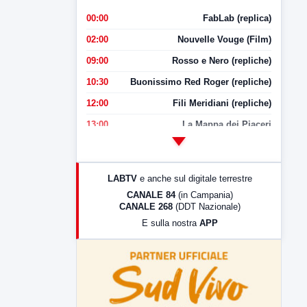
00:00
FabLab (replica)
02:00
Nouvelle Vouge (Film)
09:00
Rosso e Nero (repliche)
10:30
Buonissimo Red Roger (repliche)
12:00
Fili Meridiani (repliche)
13:00
La Mappa dei Piaceri
14:00
LabNews
17:00
LabNews (replica)
LABTV
e anche sul digitale terrestre
18:30
Di Faccia e di Profilo (repliche)
CANALE 84
(in Campania)
CANALE 268
(DDT Nazionale)
19:30
LabNews (Diretta)
E sulla nostra
APP
21:00
Free Sport
23:00
LabNews (replica)