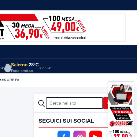
Salerno
28°C
 24°
35° / 24°
Poco nuvoloso
he
5 ORE FA
CERCA
Cerca
SEGUICI SUI SOCIAL
f
◎
▶