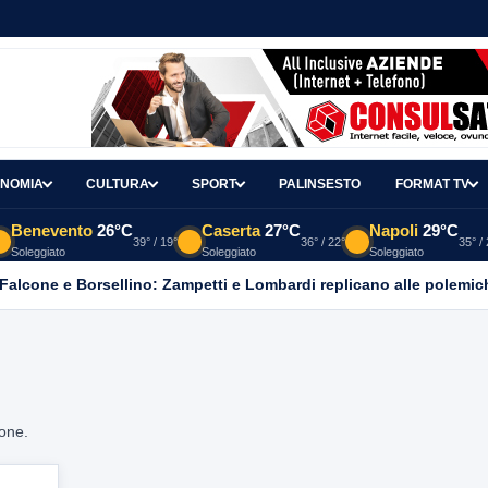
NOMIA
CULTURA
SPORT
PALINSESTO
FORMAT TV
Benevento
26°C
Caserta
27°C
Napoli
29°C
39° / 19°
36° / 22°
35° /
Soleggiato
Soleggiato
Soleggiato
 Falcone e Borsellino: Zampetti e Lombardi replicano alle polemic
ione.