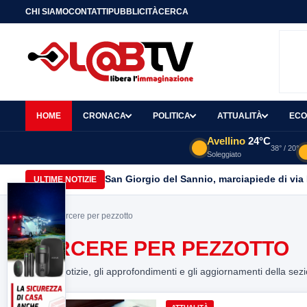
CHI SIAMO
CONTATTI
PUBBLICITÀ
CERCA
HOME
CRONACA
POLITICA
ATTUALITÀ
ECO
Avellino
24°C
38° / 20°
Soleggiato
San Giorgio del Sannio, marciapiede di via
ULTIME NOTIZIE
Home
> carcere per pezzotto
CARCERE PER PEZZOTTO
Tutte le notizie, gli approfondimenti e gli aggiornamenti della sez