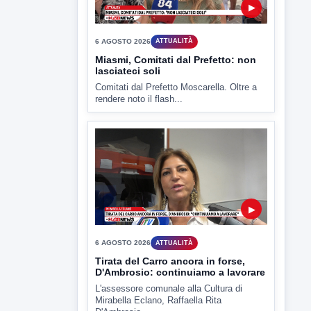
Miasmi, Comitati dal Prefetto: non
lasciateci soli
Comitati dal Prefetto Moscarella. Oltre a
rendere noto il flash...
▶
6 AGOSTO 2026
ATTUALITÀ
Tirata del Carro ancora in forse,
D'Ambrosio: continuiamo a lavorare
L'assessore comunale alla Cultura di
Mirabella Eclano, Raffaella Rita
D'Ambrosio,...