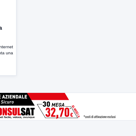
L
a
Internet
nta una