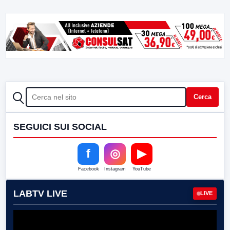
CERCA
Cerca
SEGUICI SUI SOCIAL
f
◎
▶
Facebook
Instagram
YouTube
LABTV LIVE
LIVE