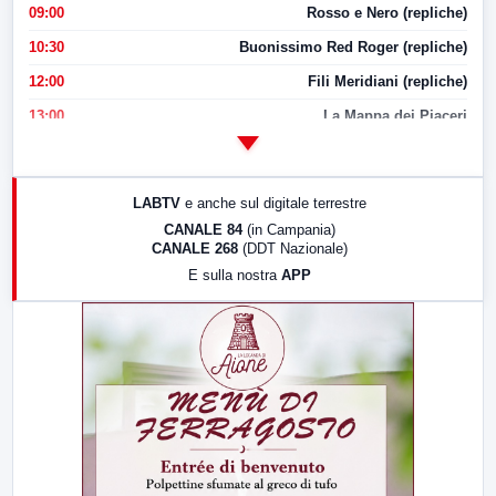
09:00
Rosso e Nero (repliche)
10:30
Buonissimo Red Roger (repliche)
12:00
Fili Meridiani (repliche)
13:00
La Mappa dei Piaceri
14:00
LabNews
17:00
LabNews (replica)
LABTV
e anche sul digitale terrestre
18:30
Di Faccia e di Profilo (repliche)
CANALE 84
(in Campania)
CANALE 268
(DDT Nazionale)
19:30
LabNews (Diretta)
E sulla nostra
APP
21:00
Free Sport
23:00
LabNews (replica)