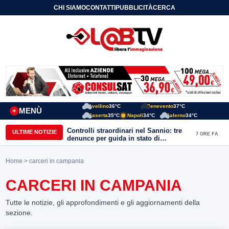
CHI SIAMO
CONTATTI
PUBBLICITÀ
CERCA
Avellino
36°C
Benevento
37°C
MENÙ
+
Caserta
35°C
Napoli
34°C
Salerno
34°C
Controlli straordinari nel Sannio: tre
ULTIME NOTIZIE
7 ORE FA
denunce per guida in stato di
ebbrezza, un arresto e 1.500 kg di
conserve sequestrate
Home
> carceri in campania
CARCERI IN CAMPANIA
Tutte le notizie, gli approfondimenti e gli aggiornamenti della
sezione.