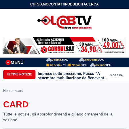
CHI SIAMO
CONTATTI
PUBBLICITÀ
CERCA
Avellino
24°C
Benevento
26°C
MENÙ
+
Caserta
27°C
Napoli
28°C
Salerno
28°C
Imprese sotto pressione, Fucci: “A
ULTIME NOTIZIE
5 ORE FA
settembre mobilitazione da Benevento
e Avellino”
Home
> card
CARD
Tutte le notizie, gli approfondimenti e gli aggiornamenti della
sezione.