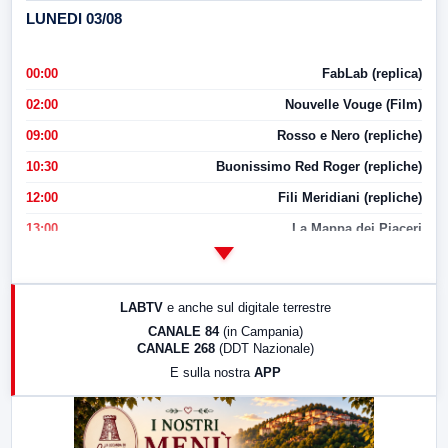
LUNEDI 03/08
00:00
FabLab (replica)
02:00
Nouvelle Vouge (Film)
09:00
Rosso e Nero (repliche)
10:30
Buonissimo Red Roger (repliche)
12:00
Fili Meridiani (repliche)
13:00
La Mappa dei Piaceri
14:00
LabNews
17:00
LabNews (replica)
LABTV
e anche sul digitale terrestre
18:30
Di Faccia e di Profilo (repliche)
CANALE 84
(in Campania)
CANALE 268
(DDT Nazionale)
19:30
LabNews (Diretta)
E sulla nostra
APP
21:00
Free Sport
23:00
LabNews (replica)