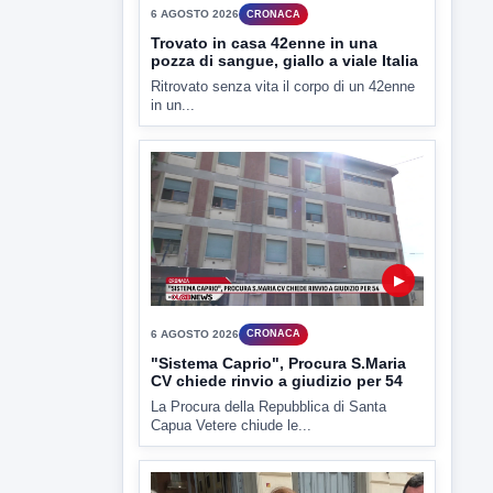
La Procura della Repubblica di Santa
Capua Vetere chiude le...
▶
6 AGOSTO 2026
ATTUALITÀ
Miasmi, Comitati dal Prefetto: non
lasciateci soli
Comitati dal Prefetto Moscarella. Oltre a
rendere noto il flash...