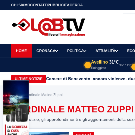
CHI SIAMO
CONTATTI
PUBBLICITÀ
CERCA
HOME
CRONACA
POLITICA
ATTUALITÀ
ECO
Avellino
31°C
36° / 19°
Soleggiato
Carcere di Benevento, ancora violenze: due 
ULTIME NOTIZIE
Home
> cardinale Matteo Zuppi
CARDINALE MATTEO ZUPPI
Tutte le notizie, gli approfondimenti e gli aggiornamenti della sez