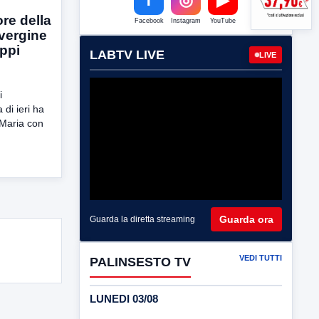
re della
Facebook
Instagram
YouTube
vergine
uppi
LABTV LIVE
LIVE
i
 di ieri ha
 Maria con
Guarda ora
Guarda la diretta streaming
VEDI TUTTI
PALINSESTO TV
LUNEDI 03/08