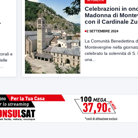
ATTUALITÀ
Celebrazioni in ono
Madonna di Monte
.
con il Cardinale Z
2 SETTEMBRE 2024
La Comunità Benedettina d
Montevergine nella giornata
celebrato la solennità di S.
orali e
una...
delle
..