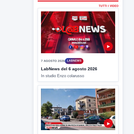
▶
6 AGOSTO 2026
CRONACA
Trovato in casa 42enne in una
pozza di sangue, giallo a viale Italia
Ritrovato senza vita il corpo di un 42enne
in un...
▶
6 AGOSTO 2026
CRONACA
"Sistema Caprio", Procura S.Maria
CV chiede rinvio a giudizio per 54