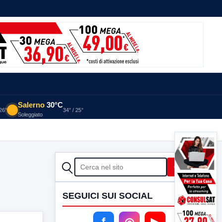
Salerno
30°C
 26°
34° / 25°
Soleggiato
CERCA
Cerca
SEGUICI SUI SOCIAL
f
◎
▶