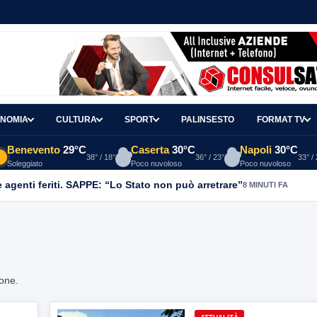
NOMIA
CULTURA
SPORT
PALINSESTO
FORMAT TV
Benevento
29°C
Caserta
30°C
Napoli
30°C
38° / 18°
36° / 23°
33° /
Soleggiato
Poco nuvoloso
Poco nuvoloso
agenti feriti. SAPPE: “Lo Stato non può arretrare”
8 MINUTI FA
ione.