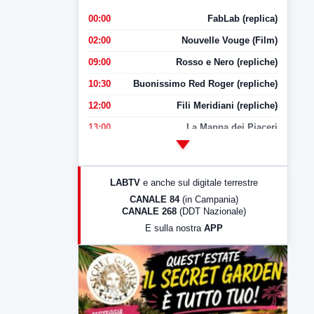
00:00
FabLab (replica)
02:00
Nouvelle Vouge (Film)
09:00
Rosso e Nero (repliche)
10:30
Buonissimo Red Roger (repliche)
12:00
Fili Meridiani (repliche)
13:00
La Mappa dei Piaceri
14:00
LabNews
17:00
LabNews (replica)
LABTV
e anche sul digitale terrestre
18:30
Di Faccia e di Profilo (repliche)
CANALE 84
(in Campania)
CANALE 268
(DDT Nazionale)
19:30
LabNews (Diretta)
E sulla nostra
APP
21:00
Free Sport
23:00
LabNews (replica)