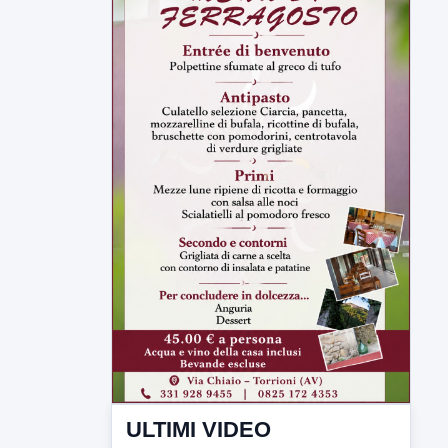
ULTIMI VIDEO
TUTTI I VIDEO
▶
7 AGOSTO 2026
LABNEWS
LabNews del 6 agosto 2026
In studio Enzo colarusso