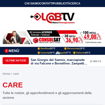
CHI SIAMO
CONTATTI
PUBBLICITÀ
CERCA
Avellino
20°C
Benevento
19°C
MENÙ
+
Caserta
24°C
Napoli
27°C
Salerno
26°C
San Giorgio del Sannio, marciapiede
ULTIME NOTIZIE
12 ORE FA
di via Falcone e Borsellino: Zampetti e
Lombardi replicano alle polemiche
Home
> care
CARE
Tutte le notizie, gli approfondimenti e gli aggiornamenti della
sezione.