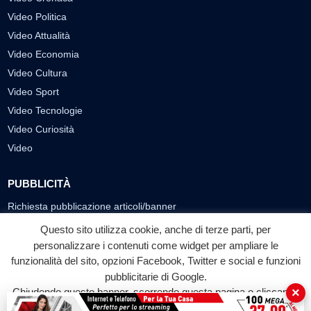
Video Politica
Video Attualità
Video Economia
Video Cultura
Video Sport
Video Tecnologie
Video Curiosità
Video
PUBBLICITÀ
Richiesta pubblicazione articoli/banner
Questo sito utilizza cookie, anche di terze parti, per
SEGUICI SUI SOCIAL
personalizzare i contenuti come widget per ampliare le
funzionalità del sito, opzioni Facebook, Twitter e social e funzioni
f
◎
▶
pubblicitarie di Google.
Facebook
Instagram
YouTube
×
Chiudendo questo banner, scorrendo questa pagina o cliccando
su qualunque suo elemento acconsenti all'uso dei cookie.