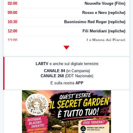
02:00
Nouvelle Vouge (Film)
09:00
Rosso e Nero (repliche)
10:30
Buonissimo Red Roger (repliche)
12:00
Fili Meridiani (repliche)
13:00
La Mappa dei Piaceri
14:00
LabNews
17:00
LabNews (replica)
LABTV
e anche sul digitale terrestre
18:30
Di Faccia e di Profilo (repliche)
CANALE 84
(in Campania)
CANALE 268
(DDT Nazionale)
19:30
LabNews (Diretta)
E sulla nostra
APP
21:00
Free Sport
23:00
LabNews (replica)