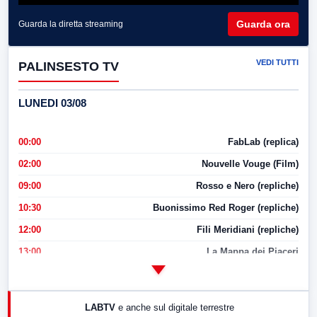
Guarda ora
Guarda la diretta streaming
VEDI TUTTI
PALINSESTO TV
LUNEDI 03/08
00:00
FabLab (replica)
02:00
Nouvelle Vouge (Film)
09:00
Rosso e Nero (repliche)
10:30
Buonissimo Red Roger (repliche)
12:00
Fili Meridiani (repliche)
13:00
La Mappa dei Piaceri
14:00
LabNews
17:00
LabNews (replica)
LABTV
e anche sul digitale terrestre