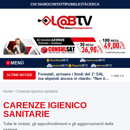
CHI SIAMO
CONTATTI
PUBBLICITÀ
CERCA
Avellino
36°C
Benevento
38°C
MENÙ
+
Caserta
36°C
Napoli
35°C
Salerno
35°C
Forestali, arrivano i fondi del 1° SAL
ULTIME NOTIZIE
7 ORE FA
ma stipendi ancora in ritardo: “Non è
più sostenibile”
Home
> Carenze igienico sanitarie
CARENZE IGIENICO
SANITARIE
Tutte le notizie, gli approfondimenti e gli aggiornamenti della
sezione.