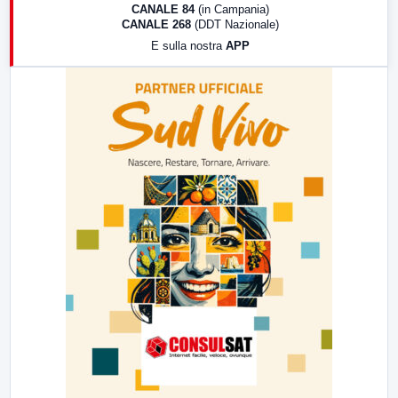
18:30
Di Faccia e di Profilo (repliche)
CANALE 84
(in Campania)
CANALE 268
(DDT Nazionale)
19:30
LabNews (Diretta)
E sulla nostra
APP
21:00
Free Sport
23:00
LabNews (replica)