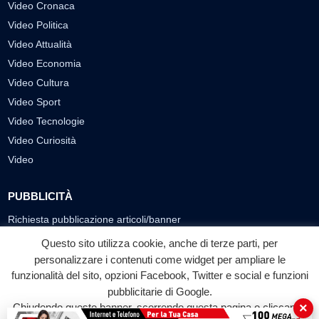
Video Cronaca
Video Politica
Video Attualità
Video Economia
Video Cultura
Video Sport
Video Tecnologie
Video Curiosità
Video
PUBBLICITÀ
Richiesta pubblicazione articoli/banner
Questo sito utilizza cookie, anche di terze parti, per
SEGUICI SUI SOCIAL
personalizzare i contenuti come widget per ampliare le
f
◎
▶
funzionalità del sito, opzioni Facebook, Twitter e social e funzioni
pubblicitarie di Google.
Facebook
Instagram
YouTube
×
Chiudendo questo banner, scorrendo questa pagina o cliccando