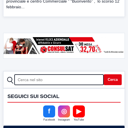
provinciale e centro Commerciale ” “Buonvento” , lo scorso 12
febbraio...
CERCA
Cerca
SEGUICI SUI SOCIAL
f
◎
▶
Facebook
Instagram
YouTube