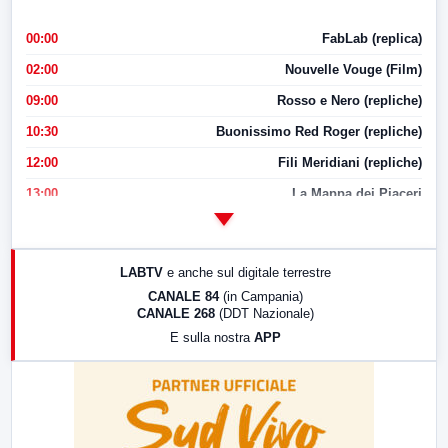
00:00
FabLab (replica)
02:00
Nouvelle Vouge (Film)
09:00
Rosso e Nero (repliche)
10:30
Buonissimo Red Roger (repliche)
12:00
Fili Meridiani (repliche)
13:00
La Mappa dei Piaceri
14:00
LabNews
17:00
LabNews (replica)
LABTV
e anche sul digitale terrestre
18:30
Di Faccia e di Profilo (repliche)
CANALE 84
(in Campania)
CANALE 268
(DDT Nazionale)
19:30
LabNews (Diretta)
E sulla nostra
APP
21:00
Free Sport
23:00
LabNews (replica)