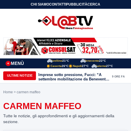
CHI SIAMO
CONTATTI
PUBBLICITÀ
CERCA
Avellino
21°C
Benevento
22°C
MENÙ
+
Caserta
26°C
Napoli
27°C
Salerno
27°C
Imprese sotto pressione, Fucci: “A
ULTIME NOTIZIE
9 ORE FA
settembre mobilitazione da Benevento
e Avellino”
Home
> carmen maffeo
CARMEN MAFFEO
Tutte le notizie, gli approfondimenti e gli aggiornamenti della
sezione.