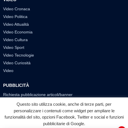
Video Cronaca
Video Politica
Video Attualità
Video Economia
Video Cultura
Video Sport
Video Tecnologie
Video Curiosità
Video
PUBBLICITÀ
Richiesta pubblicazione articoli/banner
Questo sito utilizza cookie, anche di terze parti, per
SEGUICI SUI SOCIAL
personalizzare i contenuti come widget per ampliare le
funzionalità del sito, opzioni Facebook, Twitter e social e funzioni
f
◎
▶
pubblicitarie di Google.
Facebook
Instagram
YouTube