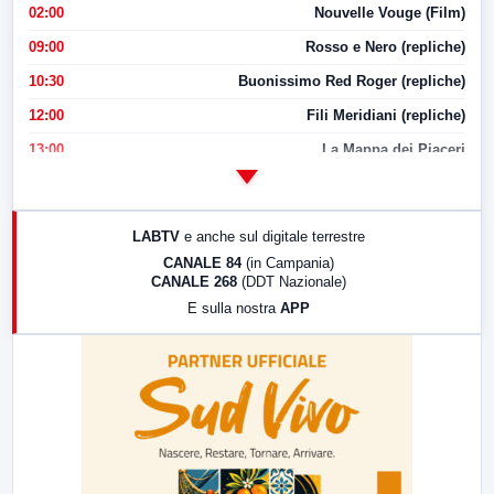
02:00
Nouvelle Vouge (Film)
09:00
Rosso e Nero (repliche)
10:30
Buonissimo Red Roger (repliche)
12:00
Fili Meridiani (repliche)
13:00
La Mappa dei Piaceri
14:00
LabNews
17:00
LabNews (replica)
LABTV
e anche sul digitale terrestre
18:30
Di Faccia e di Profilo (repliche)
CANALE 84
(in Campania)
CANALE 268
(DDT Nazionale)
19:30
LabNews (Diretta)
E sulla nostra
APP
21:00
Free Sport
23:00
LabNews (replica)