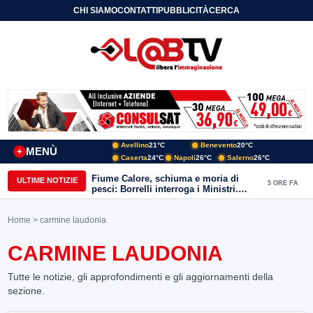
CHI SIAMO
CONTATTI
PUBBLICITÀ
CERCA
Avellino
21°C
Benevento
20°C
MENÙ
+
Caserta
24°C
Napoli
26°C
Salerno
26°C
Fiume Calore, schiuma e moria di
ULTIME NOTIZIE
5 ORE FA
pesci: Borrelli interroga i Ministri.
“Benevento paga l’assenza del
depuratore
Home
> carmine laudonia
CARMINE LAUDONIA
Tutte le notizie, gli approfondimenti e gli aggiornamenti della
sezione.