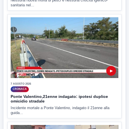
Nessuna nuova moria di pesci e nessuna criticità igienico-
sanitaria nel...
▶
7 AGOSTO 2026
CRONACA
Ponte Valentino,21enne indagato: ipotesi duplice
omicidio stradale
Incidente mortale a Ponte Valentino, indagato il 21enne alla
guida...