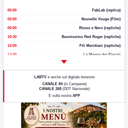
00:00
FabLab (replica)
02:00
Nouvelle Vouge (Film)
09:00
Rosso e Nero (repliche)
10:30
Buonissimo Red Roger (repliche)
12:00
Fili Meridiani (repliche)
13:00
La Mappa dei Piaceri
14:00
LabNews
17:00
LabNews (replica)
LABTV
e anche sul digitale terrestre
18:30
Di Faccia e di Profilo (repliche)
CANALE 84
(in Campania)
CANALE 268
(DDT Nazionale)
19:30
LabNews (Diretta)
E sulla nostra
APP
21:00
Free Sport
23:00
LabNews (replica)