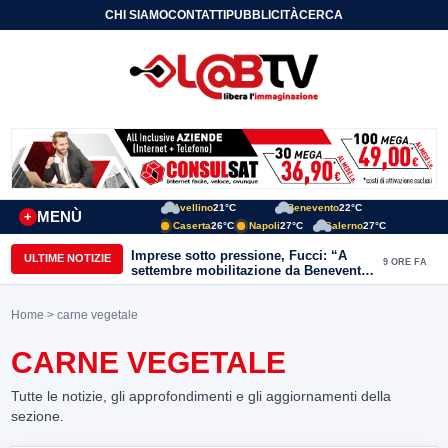
CHI SIAMO
CONTATTI
PUBBLICITÀ
CERCA
Avellino
21°C
Benevento
22°C
MENÙ
+
Caserta
26°C
Napoli
27°C
Salerno
27°C
Imprese sotto pressione, Fucci: “A
ULTIME NOTIZIE
9 ORE FA
settembre mobilitazione da Benevento
e Avellino”
Home
> carne vegetale
CARNE VEGETALE
Tutte le notizie, gli approfondimenti e gli aggiornamenti della
sezione.