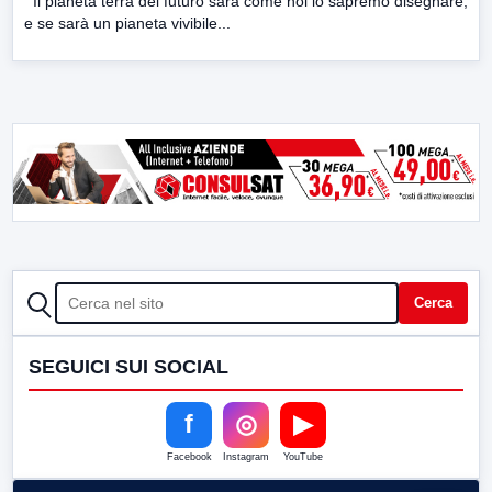
Il pianeta terra del futuro sarà come noi lo sapremo disegnare,
e se sarà un pianeta vivibile...
CERCA
Cerca
SEGUICI SUI SOCIAL
f
◎
▶
Facebook
Instagram
YouTube