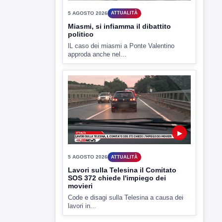
▶
5 AGOSTO 2026
ATTUALITÀ
Miasmi, si infiamma il dibattito
politico
lL caso dei miasmi a Ponte Valentino
approda anche nel...
▶
5 AGOSTO 2026
ATTUALITÀ
Lavori sulla Telesina il Comitato
SOS 372 chiede l'impiego dei