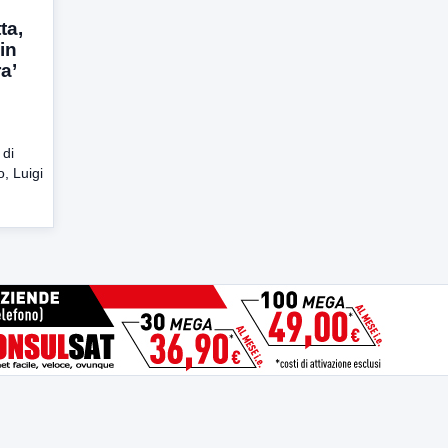
ta,
in
a’
 di
, Luigi