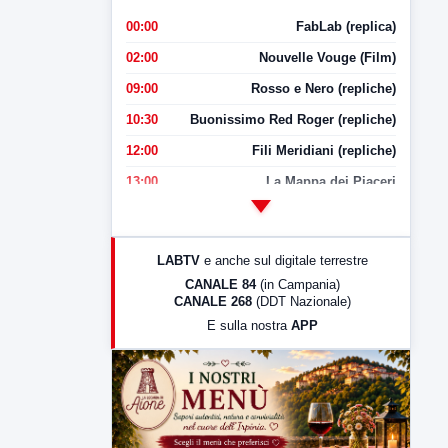
00:00
FabLab (replica)
02:00
Nouvelle Vouge (Film)
09:00
Rosso e Nero (repliche)
10:30
Buonissimo Red Roger (repliche)
12:00
Fili Meridiani (repliche)
13:00
La Mappa dei Piaceri
14:00
LabNews
17:00
LabNews (replica)
LABTV
e anche sul digitale terrestre
18:30
Di Faccia e di Profilo (repliche)
CANALE 84
(in Campania)
CANALE 268
(DDT Nazionale)
19:30
LabNews (Diretta)
E sulla nostra
APP
21:00
Free Sport
23:00
LabNews (replica)