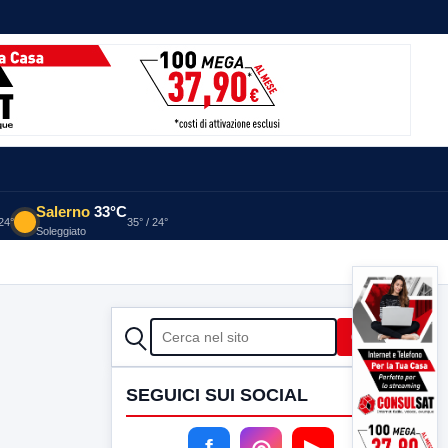
Salerno
33°C
 24°
35° / 24°
Soleggiato
CERCA
Cerca
SEGUICI SUI SOCIAL
f
◎
▶