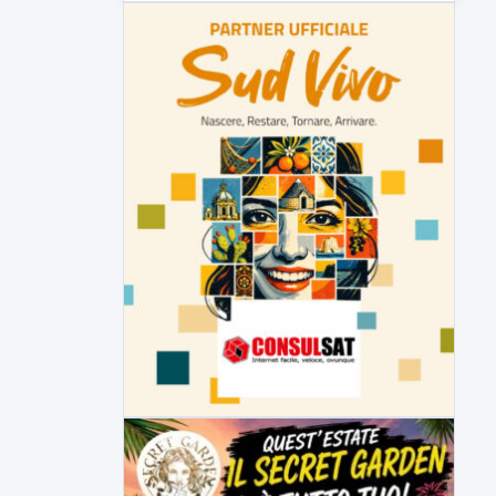
movieri
Code e disagi sulla Telesina a causa dei
lavori in...