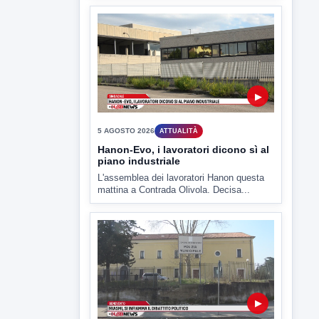
6 AGOSTO 2026
LABNEWS
LabNews del 5 agosto 2026
In studio Enzo Colarusso
▶
5 AGOSTO 2026
ATTUALITÀ
Hanon-Evo, i lavoratori dicono sì al
piano industriale
L'assemblea dei lavoratori Hanon questa
mattina a Contrada Olivola. Decisa...