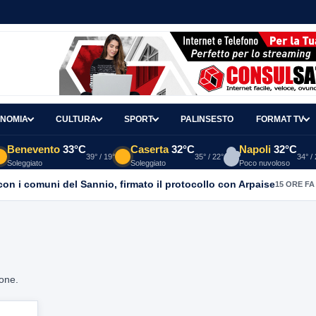
NOMIA
CULTURA
SPORT
PALINSESTO
FORMAT TV
Benevento
33°C
Caserta
32°C
Napoli
32°C
39° / 19°
35° / 22°
34° /
Soleggiato
Soleggiato
Poco nuvoloso
con i comuni del Sannio, firmato il protocollo con Arpaise
15 ORE FA
ione.