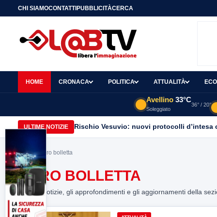
CHI SIAMO
CONTATTI
PUBBLICITÀ
CERCA
HOME
CRONACA
POLITICA
ATTUALITÀ
ECO
Avellino
33°C
36° / 20°
Soleggiato
Rischio Vesuvio: nuovi protocolli d’intesa 
ULTIME NOTIZIE
Home
> caro bolletta
CARO BOLLETTA
Tutte le notizie, gli approfondimenti e gli aggiornamenti della sez