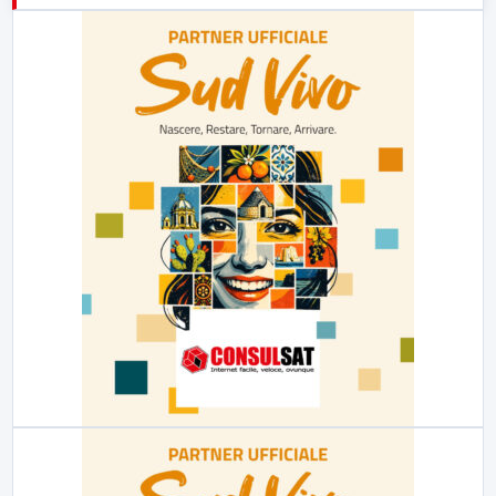
23:00
LabNews (replica)