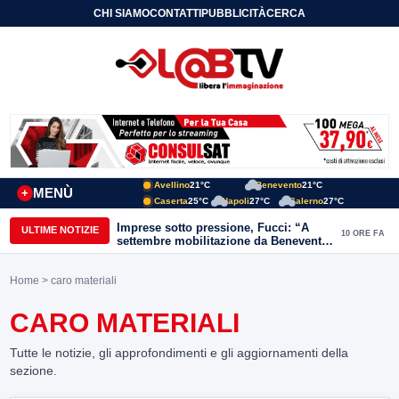
CHI SIAMO
CONTATTI
PUBBLICITÀ
CERCA
Avellino
21°C
Benevento
21°C
MENÙ
+
Caserta
25°C
Napoli
27°C
Salerno
27°C
Imprese sotto pressione, Fucci: “A
ULTIME NOTIZIE
10 ORE FA
settembre mobilitazione da Benevento
e Avellino”
Home
> caro materiali
CARO MATERIALI
Tutte le notizie, gli approfondimenti e gli aggiornamenti della
sezione.