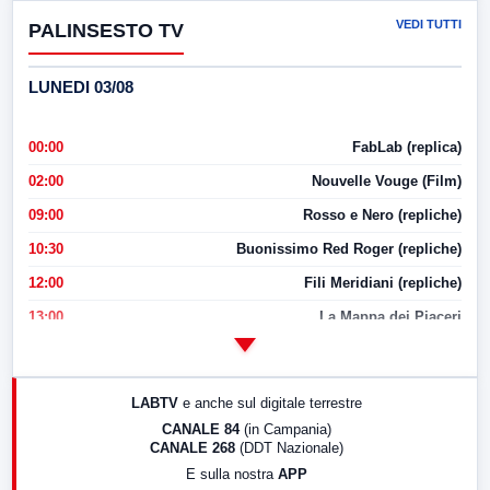
VEDI TUTTI
PALINSESTO TV
LUNEDI 03/08
00:00
FabLab (replica)
02:00
Nouvelle Vouge (Film)
09:00
Rosso e Nero (repliche)
10:30
Buonissimo Red Roger (repliche)
12:00
Fili Meridiani (repliche)
13:00
La Mappa dei Piaceri
14:00
LabNews
17:00
LabNews (replica)
LABTV
e anche sul digitale terrestre
18:30
Di Faccia e di Profilo (repliche)
CANALE 84
(in Campania)
CANALE 268
(DDT Nazionale)
19:30
LabNews (Diretta)
E sulla nostra
APP
21:00
Free Sport