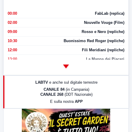
00:00
FabLab (replica)
02:00
Nouvelle Vouge (Film)
09:00
Rosso e Nero (repliche)
10:30
Buonissimo Red Roger (repliche)
12:00
Fili Meridiani (repliche)
13:00
La Mappa dei Piaceri
14:00
LabNews
17:00
LabNews (replica)
LABTV
e anche sul digitale terrestre
18:30
Di Faccia e di Profilo (repliche)
CANALE 84
(in Campania)
CANALE 268
(DDT Nazionale)
19:30
LabNews (Diretta)
E sulla nostra
APP
21:00
Free Sport
23:00
LabNews (replica)