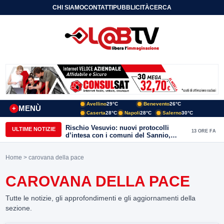
CHI SIAMO
CONTATTI
PUBBLICITÀ
CERCA
Avellino
29°C
Benevento
26°C
MENÙ
+
Caserta
28°C
Napoli
28°C
Salerno
30°C
Rischio Vesuvio: nuovi protocolli
ULTIME NOTIZIE
13 ORE FA
d’intesa con i comuni del Sannio,
firmato il protocollo con Arpaise
Home
> carovana della pace
CAROVANA DELLA PACE
Tutte le notizie, gli approfondimenti e gli aggiornamenti della
sezione.