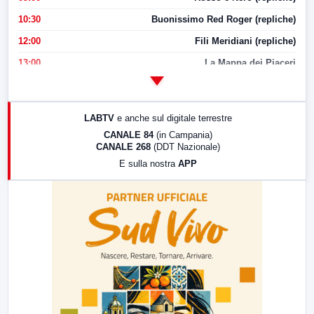
10:30
Buonissimo Red Roger (repliche)
12:00
Fili Meridiani (repliche)
13:00
La Mappa dei Piaceri
14:00
LabNews
17:00
LabNews (replica)
LABTV
e anche sul digitale terrestre
18:30
Di Faccia e di Profilo (repliche)
CANALE 84
(in Campania)
CANALE 268
(DDT Nazionale)
19:30
LabNews (Diretta)
E sulla nostra
APP
21:00
Free Sport
23:00
LabNews (replica)