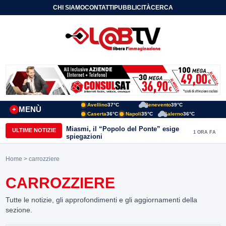
CHI SIAMO
CONTATTI
PUBBLICITÀ
CERCA
Avellino
37°C
Benevento
39°C
MENÙ
+
Caserta
36°C
Napoli
35°C
Salerno
36°C
Miasmi, il “Popolo del Ponte” esige
ULTIME NOTIZIE
1 ORA FA
spiegazioni
Home
> carrozziere
CARROZZIERE
Tutte le notizie, gli approfondimenti e gli aggiornamenti della
sezione.