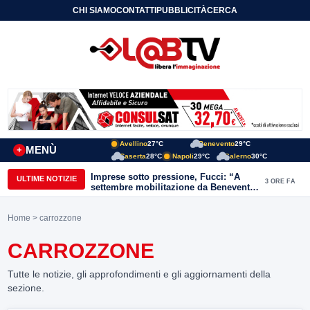
CHI SIAMO
CONTATTI
PUBBLICITÀ
CERCA
Avellino
27°C
Benevento
29°C
MENÙ
+
Caserta
28°C
Napoli
29°C
Salerno
30°C
Imprese sotto pressione, Fucci: “A
ULTIME NOTIZIE
3 ORE FA
settembre mobilitazione da Benevento
e Avellino”
Home
> carrozzone
CARROZZONE
Tutte le notizie, gli approfondimenti e gli aggiornamenti della
sezione.