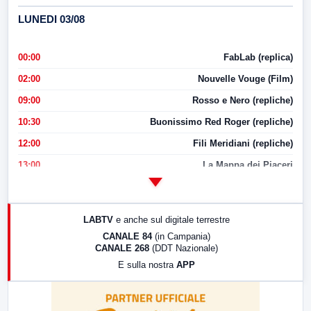
LUNEDI 03/08
00:00
FabLab (replica)
02:00
Nouvelle Vouge (Film)
09:00
Rosso e Nero (repliche)
10:30
Buonissimo Red Roger (repliche)
12:00
Fili Meridiani (repliche)
13:00
La Mappa dei Piaceri
14:00
LabNews
17:00
LabNews (replica)
LABTV
e anche sul digitale terrestre
18:30
Di Faccia e di Profilo (repliche)
CANALE 84
(in Campania)
CANALE 268
(DDT Nazionale)
19:30
LabNews (Diretta)
E sulla nostra
APP
21:00
Free Sport
23:00
LabNews (replica)