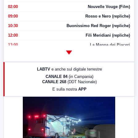
02:00
Nouvelle Vouge (Film)
09:00
Rosso e Nero (repliche)
10:30
Buonissimo Red Roger (repliche)
12:00
Fili Meridiani (repliche)
13:00
La Mappa dei Piaceri
14:00
LabNews
17:00
LabNews (replica)
LABTV
e anche sul digitale terrestre
18:30
Di Faccia e di Profilo (repliche)
CANALE 84
(in Campania)
CANALE 268
(DDT Nazionale)
19:30
LabNews (Diretta)
E sulla nostra
APP
21:00
Free Sport
23:00
LabNews (replica)