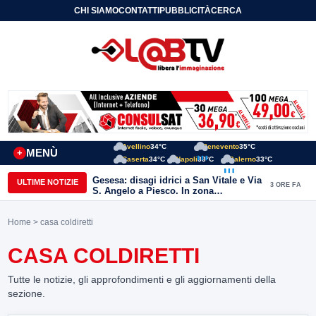
CHI SIAMO
CONTATTI
PUBBLICITÀ
CERCA
Avellino
34°C
Benevento
35°C
MENÙ
+
Caserta
34°C
Napoli
33°C
Salerno
33°C
Gesesa: disagi idrici a San Vitale e Via
ULTIME NOTIZIE
3 ORE FA
S. Angelo a Piesco. In zona
posizionata l’autobotte
Home
> casa coldiretti
CASA COLDIRETTI
Tutte le notizie, gli approfondimenti e gli aggiornamenti della
sezione.