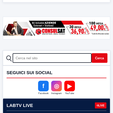
CERCA
Cerca
SEGUICI SUI SOCIAL
f
◎
▶
Facebook
Instagram
YouTube
LABTV LIVE
LIVE