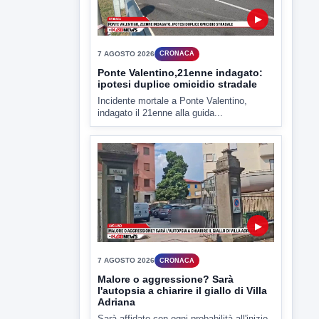
▶
7 AGOSTO 2026
CRONACA
Ponte Valentino,21enne indagato:
ipotesi duplice omicidio stradale
Incidente mortale a Ponte Valentino,
indagato il 21enne alla guida...
▶
7 AGOSTO 2026
CRONACA