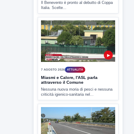
7 AGOSTO 2026
SPORT BENEVENTO
Benevento Calcio: Le scelte di
Floro Flores per il debutto di Coppa
Italia
Il Benevento è pronto al debutto di Coppa
Italia. Scelte...
▶
7 AGOSTO 2026
ATTUALITÀ
Miasmi e Calore, l'ASL parla
attraverso il Comune
Nessuna nuova moria di pesci e nessuna
criticità igienico-sanitaria nel...