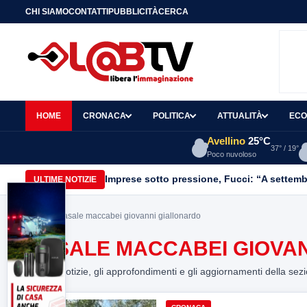
CHI SIAMO
CONTATTI
PUBBLICITÀ
CERCA
HOME
CRONACA
POLITICA
ATTUALITÀ
ECO
Avellino
25°C
37° / 19°
Poco nuvoloso
Imprese sotto pressione, Fucci: “A settemb
ULTIME NOTIZIE
Home
> Casale maccabei giovanni giallonardo
CASALE MACCABEI GIOVA
Tutte le notizie, gli approfondimenti e gli aggiornamenti della sez