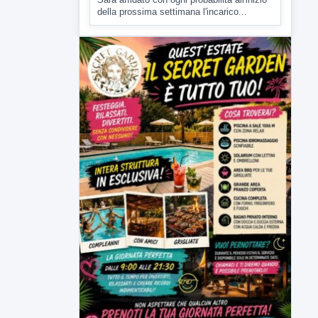
Malore o aggressione? Sarà
l'autopsia a chiarire il giallo di Villa
Adriana
Sarà affidato con ogni probabilità all'inizio
della prossima settimana l'incarico...