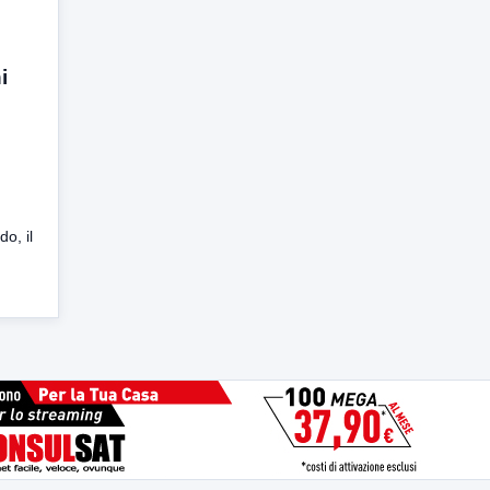
i
o, il