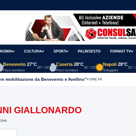
NOMIA
CULTURA
SPORT
PALINSESTO
FORMAT TV
Benevento
27°C
Caserta
28°C
Napoli
28°C
38° / 18°
36° / 23°
33° /
Poco nuvoloso
Poco nuvoloso
Soleggiato
re mobilitazione da Benevento e Avellino”
4 ORE FA
NNI GIALLONARDO
ione.