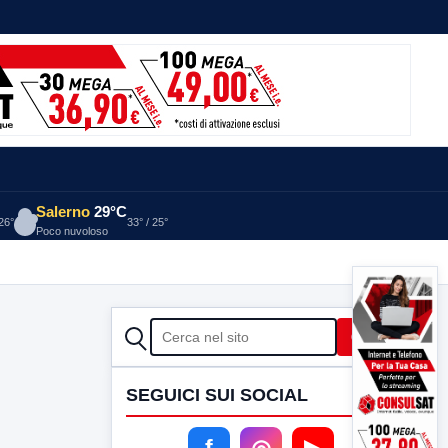
Salerno
29°C
 26°
33° / 25°
Poco nuvoloso
CERCA
Cerca
SEGUICI SUI SOCIAL
f
◎
▶