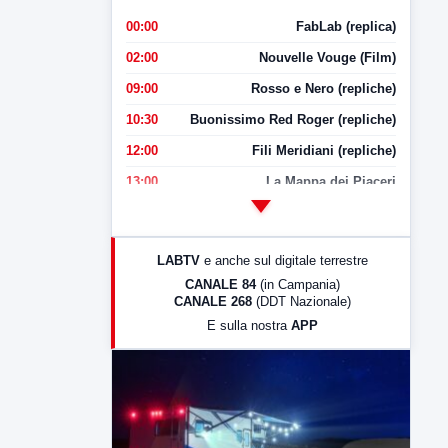
00:00
FabLab (replica)
02:00
Nouvelle Vouge (Film)
09:00
Rosso e Nero (repliche)
10:30
Buonissimo Red Roger (repliche)
12:00
Fili Meridiani (repliche)
13:00
La Mappa dei Piaceri
14:00
LabNews
17:00
LabNews (replica)
LABTV
e anche sul digitale terrestre
18:30
Di Faccia e di Profilo (repliche)
CANALE 84
(in Campania)
CANALE 268
(DDT Nazionale)
19:30
LabNews (Diretta)
E sulla nostra
APP
21:00
Free Sport
23:00
LabNews (replica)