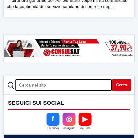
“Il direttore generale dell’Asl Gennaro Volpe mi ha comunicato
che la continuità del servizio sanitario di controllo degli...
CERCA
Cerca
SEGUICI SUI SOCIAL
f
◎
▶
Facebook
Instagram
YouTube