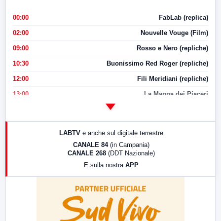
00:00
FabLab (replica)
02:00
Nouvelle Vouge (Film)
09:00
Rosso e Nero (repliche)
10:30
Buonissimo Red Roger (repliche)
12:00
Fili Meridiani (repliche)
13:00
La Mappa dei Piaceri
14:00
LabNews
17:00
LabNews (replica)
LABTV
e anche sul digitale terrestre
18:30
Di Faccia e di Profilo (repliche)
CANALE 84
(in Campania)
CANALE 268
(DDT Nazionale)
19:30
LabNews (Diretta)
E sulla nostra
APP
21:00
Free Sport
23:00
LabNews (replica)