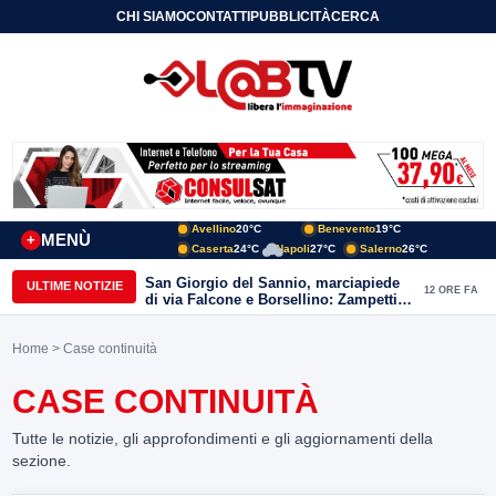
CHI SIAMO
CONTATTI
PUBBLICITÀ
CERCA
Avellino
20°C
Benevento
19°C
MENÙ
+
Caserta
24°C
Napoli
27°C
Salerno
26°C
San Giorgio del Sannio, marciapiede
ULTIME NOTIZIE
12 ORE FA
di via Falcone e Borsellino: Zampetti e
Lombardi replicano alle polemiche
Home
> Case continuità
CASE CONTINUITÀ
Tutte le notizie, gli approfondimenti e gli aggiornamenti della
sezione.