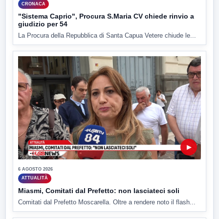
CRONACA
"Sistema Caprio", Procura S.Maria CV chiede rinvio a
giudizio per 54
La Procura della Repubblica di Santa Capua Vetere chiude le...
▶
6 AGOSTO 2026
ATTUALITÀ
Miasmi, Comitati dal Prefetto: non lasciateci soli
Comitati dal Prefetto Moscarella. Oltre a rendere noto il flash...