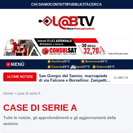
CHI SIAMO
CONTATTI
PUBBLICITÀ
CERCA
Avellino
20°C
Benevento
20°C
MENÙ
+
Caserta
25°C
Napoli
27°C
Salerno
26°C
San Giorgio del Sannio, marciapiede
ULTIME NOTIZIE
11 ORE FA
di via Falcone e Borsellino: Zampetti e
Lombardi replicano alle polemiche
Home
> case di serie A
CASE DI SERIE A
Tutte le notizie, gli approfondimenti e gli aggiornamenti della
sezione.