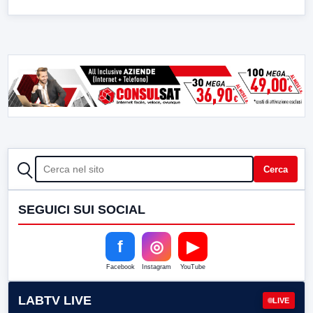
CERCA
Cerca
SEGUICI SUI SOCIAL
f
◎
▶
Facebook
Instagram
YouTube
LABTV LIVE
LIVE