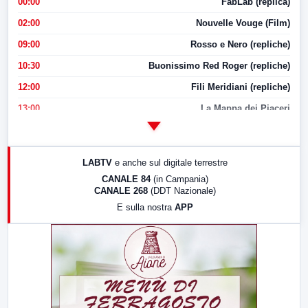
00:00
FabLab (replica)
02:00
Nouvelle Vouge (Film)
09:00
Rosso e Nero (repliche)
10:30
Buonissimo Red Roger (repliche)
12:00
Fili Meridiani (repliche)
13:00
La Mappa dei Piaceri
14:00
LabNews
17:00
LabNews (replica)
LABTV
e anche sul digitale terrestre
18:30
Di Faccia e di Profilo (repliche)
CANALE 84
(in Campania)
CANALE 268
(DDT Nazionale)
19:30
LabNews (Diretta)
E sulla nostra
APP
21:00
Free Sport
23:00
LabNews (replica)