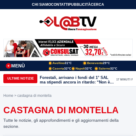
CHI SIAMO
CONTATTI
PUBBLICITÀ
CERCA
Avellino
31°C
Benevento
29°C
MENÙ
+
Caserta
32°C
Napoli
32°C
Salerno
32°C
Forestali, arrivano i fondi del 1° SAL
ULTIME NOTIZIE
17 MINUTI FA
ma stipendi ancora in ritardo: “Non è
più sostenibile”
Home
> castagna di montella
CASTAGNA DI MONTELLA
Tutte le notizie, gli approfondimenti e gli aggiornamenti della
sezione.