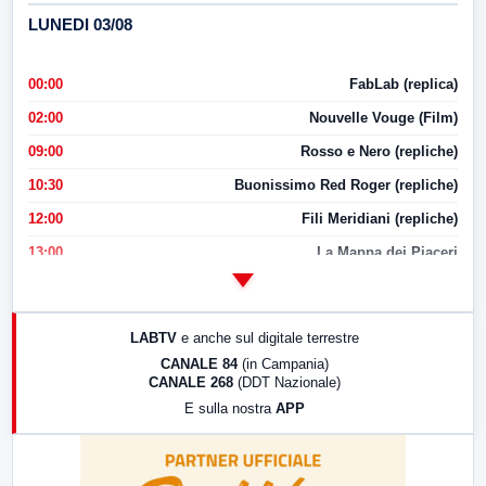
LUNEDI 03/08
00:00
FabLab (replica)
02:00
Nouvelle Vouge (Film)
09:00
Rosso e Nero (repliche)
10:30
Buonissimo Red Roger (repliche)
12:00
Fili Meridiani (repliche)
13:00
La Mappa dei Piaceri
14:00
LabNews
17:00
LabNews (replica)
LABTV
e anche sul digitale terrestre
18:30
Di Faccia e di Profilo (repliche)
CANALE 84
(in Campania)
CANALE 268
(DDT Nazionale)
19:30
LabNews (Diretta)
E sulla nostra
APP
21:00
Free Sport
23:00
LabNews (replica)