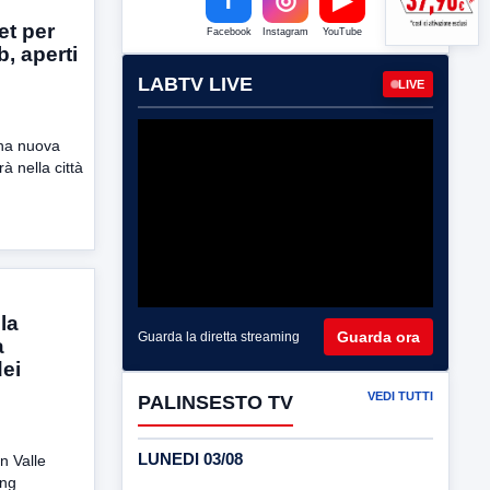
set per
Facebook
Instagram
YouTube
b, aperti
LABTV LIVE
LIVE
una nuova
à nella città
 la
Guarda ora
Guarda la diretta streaming
a
dei
VEDI TUTTI
PALINSESTO TV
LUNEDI 03/08
in Valle
ing