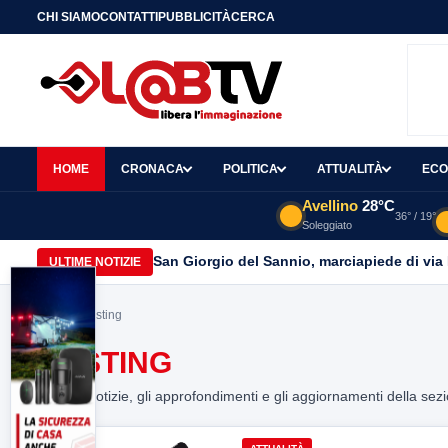
CHI SIAMO
CONTATTI
PUBBLICITÀ
CERCA
HOME
CRONACA
POLITICA
ATTUALITÀ
ECO
Avellino
28°C
36° / 19°
Soleggiato
San Giorgio del Sannio, marciapiede di via
ULTIME NOTIZIE
Home
> casting
CASTING
Tutte le notizie, gli approfondimenti e gli aggiornamenti della sez