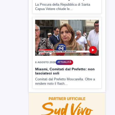
▶
6 AGOSTO 2026
CRONACA
"Sistema Caprio", Procura S.Maria
CV chiede rinvio a giudizio per 54
La Procura della Repubblica di Santa
Capua Vetere chiude le...
▶