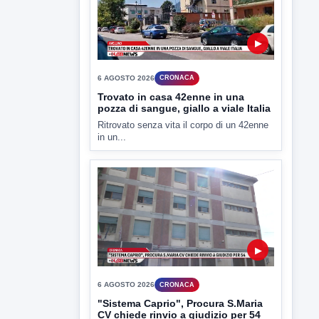
▶
7 AGOSTO 2026
LABNEWS
LabNews del 6 agosto 2026
In studio Enzo colarusso
▶
6 AGOSTO 2026
CRONACA
Trovato in casa 42enne in una
pozza di sangue, giallo a viale Italia
Ritrovato senza vita il corpo di un 42enne
in un...