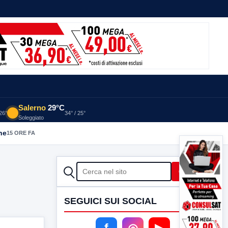
Salerno
29°C
 26°
34° / 25°
Soleggiato
he
15 ORE FA
CERCA
Cerca
SEGUICI SUI SOCIAL
f
◎
▶