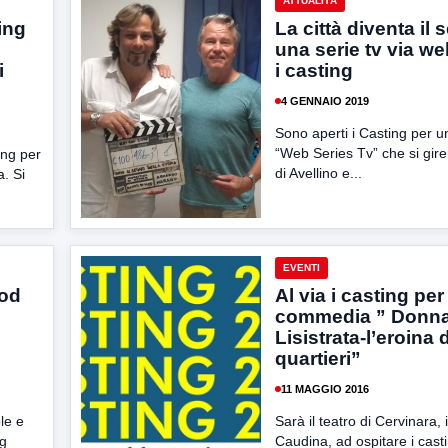
ATTUALITÀ
ting
La città diventa il 
una serie tv via we
i
i casting
4 GENNAIO 2019
Sono aperti i Casting per 
“Web Series Tv” che si girer
ing per
di Avellino e...
a. Si
EVENTI
ood
Al via i casting per
commedia ” Donn
Lisistrata-l’eroina 
quartieri”
11 MAGGIO 2016
le e
Sarà il teatro di Cervinara, 
ng
Caudina, ad ospitare i cast