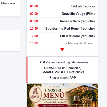
o Musica e
00:00
FabLab (replica)
02:00
Nouvelle Vouge (Film)
09:00
Rosso e Nero (repliche)
10:30
Buonissimo Red Roger (repliche)
12:00
Fili Meridiani (repliche)
13:00
La Mappa dei Piaceri
14:00
LabNews
17:00
LabNews (replica)
LABTV
e anche sul digitale terrestre
18:30
Di Faccia e di Profilo (repliche)
CANALE 84
(in Campania)
CANALE 268
(DDT Nazionale)
19:30
LabNews (Diretta)
E sulla nostra
APP
21:00
Free Sport
23:00
LabNews (replica)