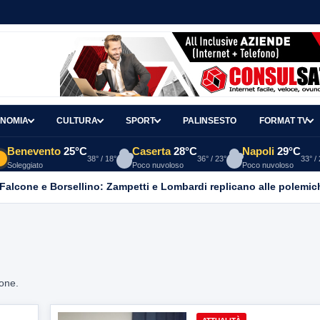
NOMIA
CULTURA
SPORT
PALINSESTO
FORMAT TV
Benevento
25°C
Caserta
28°C
Napoli
29°C
38° / 18°
36° / 23°
33° /
Soleggiato
Poco nuvoloso
Poco nuvoloso
 Falcone e Borsellino: Zampetti e Lombardi replicano alle polemic
ione.