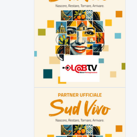
6 AGOSTO 2026
ATTUALITÀ
Miasmi, Comitati dal Prefetto: non
lasciateci soli
Comitati dal Prefetto Moscarella. Oltre a
rendere noto il flash...