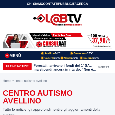
CHI SIAMO
CONTATTI
PUBBLICITÀ
CERCA
Avellino
34°C
Benevento
35°C
MENÙ
+
Caserta
36°C
Napoli
36°C
Salerno
36°C
Forestali, arrivano i fondi del 1° SAL
ULTIME NOTIZIE
3 ORE FA
ma stipendi ancora in ritardo: “Non è
più sostenibile”
Home
> centro autismo avellino
CENTRO AUTISMO
AVELLINO
Tutte le notizie, gli approfondimenti e gli aggiornamenti della
sezione.