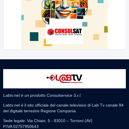
Labtv.net è un prodotto Consulservice S.r.l.
Labtv.net è il sito ufficiale del canale televisivo di Lab Tv canale 84
del digitale terrestre Regione Campania
Sede legale: Via Chiaio, 5 - 83010 – Torrioni (AV)
P.IVA 02757950643