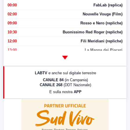
00:00
FabLab (replica)
02:00
Nouvelle Vouge (Film)
09:00
Rosso e Nero (repliche)
10:30
Buonissimo Red Roger (repliche)
12:00
Fili Meridiani (repliche)
13:00
La Mappa dei Piaceri
14:00
LabNews
17:00
LabNews (replica)
LABTV
e anche sul digitale terrestre
18:30
Di Faccia e di Profilo (repliche)
CANALE 84
(in Campania)
CANALE 268
(DDT Nazionale)
19:30
LabNews (Diretta)
E sulla nostra
APP
21:00
Free Sport
23:00
LabNews (replica)