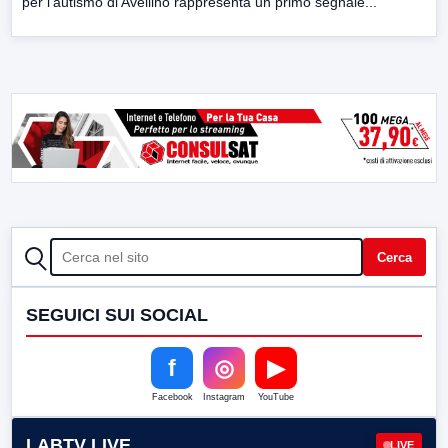
per l’autismo di Avellino rappresenta un primo segnale...
CERCA
Cerca
SEGUICI SUI SOCIAL
f
◎
▶
Facebook
Instagram
YouTube
LABTV LIVE
LIVE