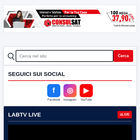
CERCA
Cerca
SEGUICI SUI SOCIAL
f
◎
▶
Facebook
Instagram
YouTube
LABTV LIVE
LIVE