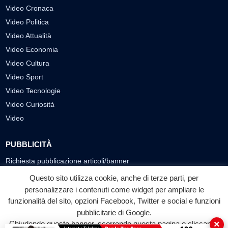
Video Cronaca
Video Politica
Video Attualità
Video Economia
Video Cultura
Video Sport
Video Tecnologie
Video Curiosità
Video
PUBBLICITÀ
Richiesta pubblicazione articoli/banner
Questo sito utilizza cookie, anche di terze parti, per
SEGUICI SUI SOCIAL
personalizzare i contenuti come widget per ampliare le
funzionalità del sito, opzioni Facebook, Twitter e social e funzioni
f
◎
▶
pubblicitarie di Google.
Facebook
Instagram
YouTube
×
Chiudendo questo banner, scorrendo questa pagina o cliccando