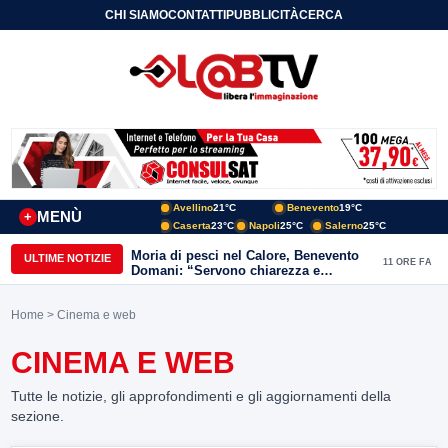
CHI SIAMO
CONTATTI
PUBBLICITÀ
CERCA
Avellino
21°C
Benevento
19°C
MENÙ
+
Caserta
23°C
Napoli
25°C
Salerno
25°C
Moria di pesci nel Calore, Benevento
ULTIME NOTIZIE
11 ORE FA
Domani: “Servono chiarezza e
approfondimenti sulla gestione
ambientale”
Home
> Cinema e web
CINEMA E WEB
Tutte le notizie, gli approfondimenti e gli aggiornamenti della
sezione.