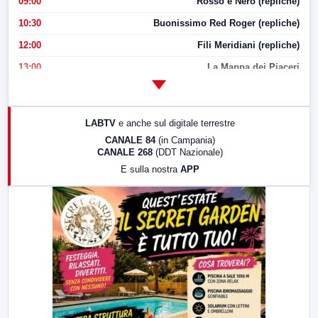
09:00
Rosso e Nero (repliche)
10:30
Buonissimo Red Roger (repliche)
12:00
Fili Meridiani (repliche)
13:00
La Mappa dei Piaceri
14:00
LabNews
17:00
LabNews (replica)
LABTV
e anche sul digitale terrestre
18:30
Di Faccia e di Profilo (repliche)
CANALE 84
(in Campania)
CANALE 268
(DDT Nazionale)
19:30
LabNews (Diretta)
E sulla nostra
APP
21:00
Free Sport
23:00
LabNews (replica)